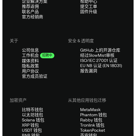
企业解决方案
帮助中心
推荐返佣
提交工单
联名产品
固件升级
官方经销商
关于
安全 & 透明度
公司信息
GitHub 上的开源仓库
经过SlowMist审核
工作机会
招聘中
ISO/IEC 27001 认证
媒体资料
EU NB 认证 (EN 18031)
隐私政策
报告漏洞
用户协议
官方成员验证
加密资产
从其他应用钱包迁移
比特币钱包
MetaMask
以太坊钱包
Phantom 钱包
Solana 钱包
Rabby 钱包
XRP 钱包
Tronlink 钱包
USDT 钱包
TokenPocket
BNB 钱包
币安钱包