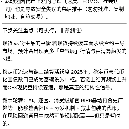
驱动迷因代币上涨的心理（速度、FOMO、社会认
同）也是导致安全失误的幕后推手（匆匆批准、复制
地址、盲签交易）。
下步关注重点（可执行，非预测性）
现货 vs 衍生品的平衡
若现货持续疲软而永续合约主导
市场，预计会出现更多「空气层」行情与由清算触发的
K线。
稳定币流速与链上结算活跃度
2025年，稳定币与代币
化国债敞口已成为基础设施中枢。若链上结算频繁上升
而CEX现货量持续萎缩，那是真正的结构性信号。
叙事轮转：AI、迷因、消费级加密
BIRB暴动符合更广
趋势：能够整合社区 + 分发机制 + 叙事包装的代币，
在风险回避背景中依然可能短期跑赢——但只是暂时
的。