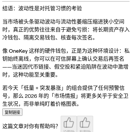
结语：波动性是对托管习惯的考验
当市场被头条驱动波动与流动性萎缩压缩进狭小空间
时，真正的优势往往来自于
避免亏损
：将长期资产存入
冷钱包、隔离交易钱包、核查每次签名。
像
OneKey
这样的硬件钱包，正是为这种环境设计：
私
钥始终离线
，你可以
在可信屏幕上确认交易后再签名
——当迷因代币链接、假空投和紧迫陷阱在波动中激增
时，这种功能至关重要。
若今天「低量 + 突发暴涨」的组合提供了任何预警信
号，那么 2026 年的「市场情报」将更多关乎于
安全卫
生状况
，而非单纯盯着价格图表。
复制链接
这篇文章对你有帮助吗？
没帮助
有帮助