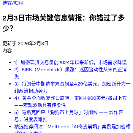
博客
/
归档
2月3日市场关键信息情报：你错过了多
少？
更新于 2026年2月3日
内容
1）加密现货交易量创2024年以来新低，市场需求降温
2）BIRB（Moonbirds）飙涨：迷因流动性从未真正消
失
3）特朗普中期选举筹资飙至4.29亿美元，加密跃升为一
线政治捐助势力
4）黄金全面收复昨日跌幅，重回4,900美元/盎司上方
——宏观波动具有传染性
5）马斯克回应「狗狗币上月球」时间线 —— 炒作容
易，进度表难推
精选推荐阅读：Moltbook「AI奇迹崩塌」案例是加密领