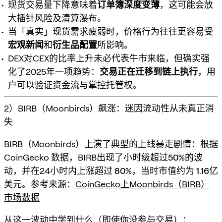
现货交易量下降意味着
订单簿深度变薄
，这可能会放
大插针风险及清算瀑布。
当「真实」现货需求疲弱时，价格行为往往更容易受
宏观新闻
和
衍生品配置
所影响。
DEX对CEX的比率上升未必代表牛市来临，但确实强
化了2025年一项趋势：
交易正在迁移到链上执行
，用
户可以验证资金流与掌控托管权。
2）BIRB（Moonbirds）飙涨：迷因流动性从未真正消
失
BIRB（Moonbirds）上演了典型的上线暴走剧情：根据
CoinGecko 数据，BIRB出现了
小时级超过50%的波
动
，并在24小时内上涨超过
80%
，当时市值约为
1.16亿
美元
。参考来源：
CoinGecko上Moonbirds（BIRB）
市场数据
从这一波动中学到什么（即使你没参与交易）：