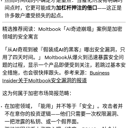
然而时间线的不确定才是重点：当催化剂没有明确时
间点时，它更可能成为
加杠杆押注的借口
——这正是
许多散户遭受损失的起点。
精选推荐阅读：Moltbook「AI奇迹崩塌」案例是加密
领域的安全寓言
「从AI奇观到被『假装成AI的黑客』曝出安全漏洞，只
用了四天时间。」
Moltbook从爆火到迅速暴露安全问
题的过程，显示一个产品即便受到关注，若跳过基本安
全措施，也会很快摔跟头。参考来源：
Business
Insider关于Moltbook安全漏洞的报道
这为何属于加密市场简报范畴：
在加密领域，「能用」并不等于「安全」。攻击者并
不在意你的投资逻辑——他们只需要一次权限漏洞、
一把泄露的私钥、或一个假界面。