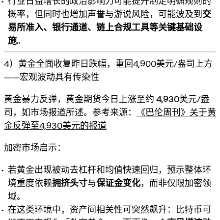
行业日益增长的政治影响力可能提升制定明确规则的
概率，但同时也增加声誉与游说风险，可能波及到
交
易所准入、银行通道、链上合规工具等关键基础设
施
。
4）黄金全面收复昨日跌幅，重回4,900美元/盎司上方
——宏观波动具有传染性
黄金暴力反弹，黄金期货今日上涨至约
4,930美元/盎
司
，如市场报道所述。参考来源：
《巴伦周刊》关于黄
金反弹至4,930美元的报道
加密市场启示：
若黄金出现被动去杠杆和均值快速回归，预示整体环
境重度依赖
拥挤头寸
与
保证金变化
，而非仅限加密领
域。
在这类环境中，资产间相关性可突然飙升：比特币可