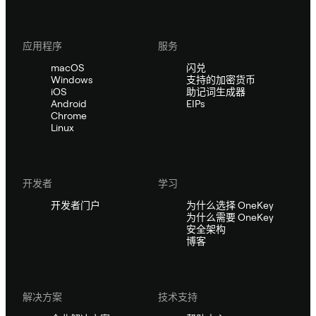
应用程序
服务
macOS
闪兑
Windows
支持的加密货币
iOS
助记词生成器
Android
EIPs
Chrome
Linux
开发者
学习
开发者门户
为什么选择 OneKey
为什么需要 OneKey
安全架构
博客
解决方案
技术支持