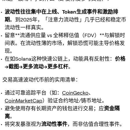
波动性往往集中在上线、Token生成事件和激励排
期
。到2025年，「注意力流动性」几乎已经和稳定币
流动性一样真实。
留意**流通供应量 vs 全稀释估值（FDV）**与解锁时
间表。在流动性薄的市场，解锁恐慌可能主导价格发
现。
在如Solana这种快速公链上，动能具有反射性：
价格
→截图→更多流动→更多杠杆
。
交易高速波动代币前的实用清单：
通过可靠追踪平台（如：
CoinGecko
、
CoinMarketCap
）验证合约地址/铸币地址。
避免使用存有长期资产的钱包进行交易；应
资金隔
离
。
将突发暴涨视为
流动性事件
，而非估值合理性事件。