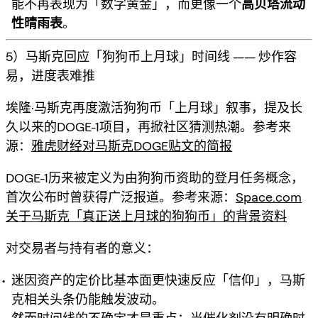
能不再表现为「数字黄金」，而更像一个
高贝塔流动
性晴雨表
。
5）马斯克回应「狗狗币上月球」时间线 —— 炒作容
易，进度表难推
埃隆·马斯克再度激活狗狗币「上月球」叙事，提及长
久以来的DOGE-1项目，再掀社区猜测热潮。参考来
源：
雅虎财经对马斯克DOGE贴文的简报
DOGE-1历来被定义为由狗狗币资助的登月任务概念，
首次公布时曾获得广泛报道。参考来源：
Space.com
关于马斯克「真正送上月球的狗狗币」的背景资料
对交易者与持有者的意义：
迷因资产的定价比基本面更快速反应「信仰」，马斯
克相关头条仍能触发波动。