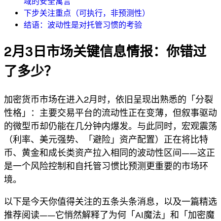
域的安全寓言
下步关注重点（可执行，非预测性）
结语：波动性是对托管习惯的考验
2月3日市场关键信息情报：你错过
了多少？
加密货币市场在进入2月时，依旧呈现出熟悉的「分裂
性格」：
主要交易平台的流动性正在变薄
，但
叙事驱动
的微型币却仍能在几分钟内爆发
。与此同时，宏观震荡
（利率、美元强势、「避险」资产配置）正在将
比特
币、黄金和成长类资产
拉入相同的波动性区间——这正
是一个
风险控制和自托管习惯
比预测更重要的市场环
境。
以下是今天你值得关注的五条头条消息，以及一篇精选
推荐阅读——它悄然解释了为何「AI魔法」和「加密魔