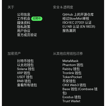
关于
安全 & 透明度
公司信息
GitHub 上的开源仓库
经过SlowMist审核
工作机会
招聘中
ISO/IEC 27001 认证
媒体资料
EU NB 认证 (EN 18031)
隐私政策
报告漏洞
用户协议
官方成员验证
加密资产
从其他应用钱包迁移
比特币钱包
MetaMask
以太坊钱包
Phantom 钱包
Solana 钱包
Rabby 钱包
XRP 钱包
Tronlink 钱包
USDT 钱包
TokenPocket
BNB 钱包
币安钱包
查看所有钱包
OKX Web3 钱包
Base 钱包 (Coinbase 钱
包)
Exodus 钱包
Trust Wallet