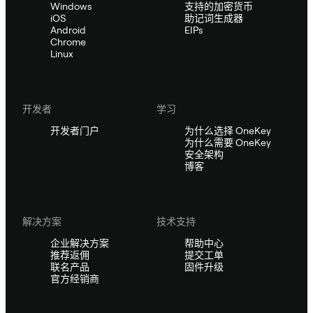
Windows
支持的加密货币
iOS
助记词生成器
Android
EIPs
Chrome
Linux
开发者
学习
开发者门户
为什么选择 OneKey
为什么需要 OneKey
安全架构
博客
解决方案
技术支持
企业解决方案
帮助中心
推荐返佣
提交工单
联名产品
固件升级
官方经销商