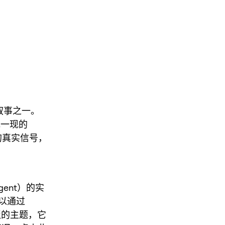
的叙事之一。
花一现的
的真实信号，
ent）的实
以通过
更广泛的主题，它