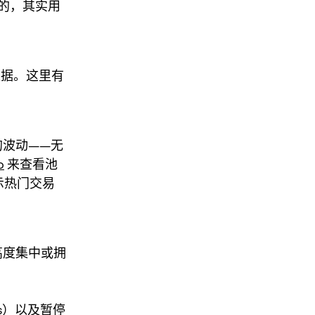
的，其实用
依据。这里有
的波动——无
o
来查看池
示热门交易
高度集中或拥
es）以及暂停