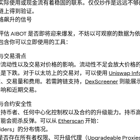
实际使用或现金流有着稳固的联系。仅仅炒作是远远不够
链上得到验证。
格飙升的信号
评估 AIBOT 是否即将迎来爆发，不妨以可观察的数据为
包含你可以立即使用的工具：
与交易滑点
的流动性以及交易对价格的影响。流动性不足会放大价格
还是下跌。对于以太坊上的交易对，可以使用
Uniswap Inf
性、交易量和费用。若需跨链支持，
DexScreener
则能展
影响和近期交易。
与合约安全性
大持币者、任何中心化控制权以及合约的升级能力。持币
可能会扼杀反弹。可以从
Etherscan
开始：
lders」的分布情况。
否存在所有者权限、可升级代理（Upgradeable Proxi