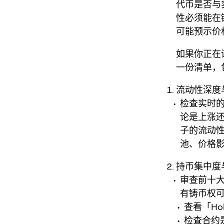
代币是否与
性必须能在
可能预示价
如果你正在
一份清单，
流动性深度
检查实时
论是上涨
子的流动
池、价格
持币集中度
审查前十
有铸币权
查看「Ho
检查合约是