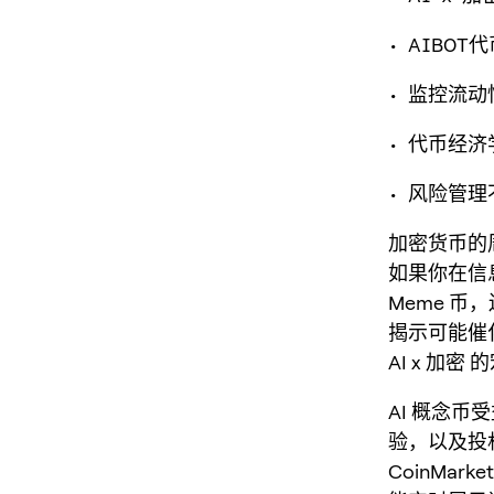
• AIBO
• 监控流
• 代币经
• 风险管
加密货币的周
如果你在信
Meme 币
揭示可能催
AI x 加密
AI 概念币
验，以及投
CoinMar