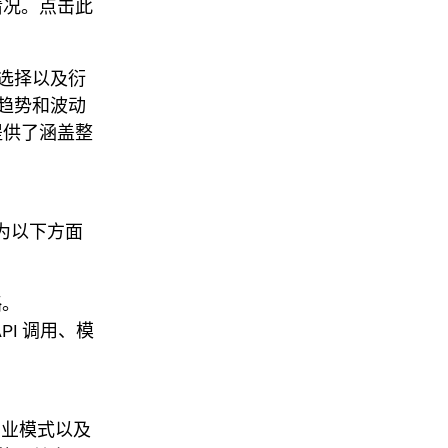
情况。点击此
选择以及衍
趋势和波动
供了涵盖整
为以下方面
略。
I 调用、模
商业模式以及