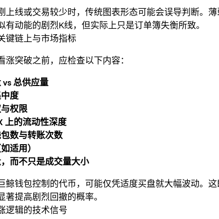
刚上线或交易较少时，传统图表形态可能会误导判断。薄
似有动能的剧烈K线，但实际上只是订单簿失衡所致。
关键链上与市场指标
看涨突破之前，应检查以下内容：
vs 总供应量
集中度
权与权限
CEX 上的流动性深度
钱包数与转账次数
（如适用）
量，而不只是成交量大小
巨鲸钱包控制的代币，可能仅凭适度买盘就大幅波动。这
显著提高剧烈回撤的概率。
涨逻辑的技术信号