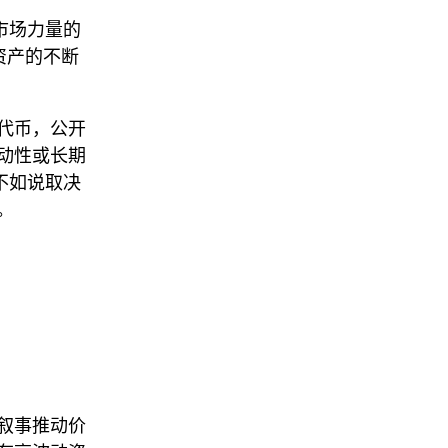
市场力量的
资产的不断
代币，公开
动性或长期
，不如说取决
。
叙事推动价