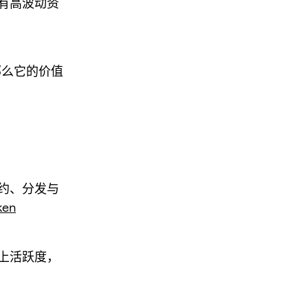
有高波动资
，那么它的价值
约、分发与
ken
上活跃度，