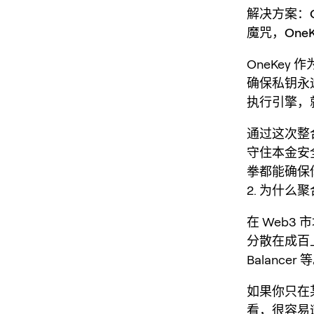
解决方案：On
魔咒，
One
OneKey
确保私钥永远
执行引擎，
通过这次整
守住本金安全
拳都能确保
2. 为什么
在 Web
分散在成百上
Balancer 
如果你只在
看，很容易