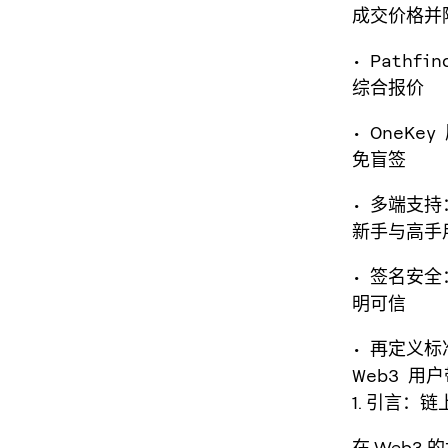
成交价格并
• Path
综合报价
• OneK
免盲签
• 多端支持
新手与高手
• 签名安
明可信
• 再定义标
Web3 用
1. 引言：
在 Web