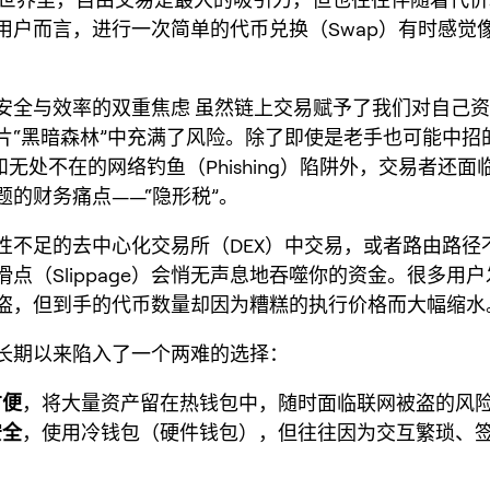
用户而言，进行一次简单的代币兑换（Swap）有时感觉
安全与效率的双重焦虑
虽然链上交易赋予了我们对自己资
片“黑暗森林”中充满了风险。除了即使是老手也可能中招
）和无处不在的网络钓鱼（Phishing）陷阱外，交易者还
题的财务痛点——“
隐形税
”。
性不足的去中心化交易所（DEX）中交易，或者路由路径
滑点（Slippage）会悄无声息地吞噬你的资金。很多用
盗，但到手的代币数量却因为糟糕的执行价格而大幅缩水
长期以来陷入了一个两难的选择：
方便
，将大量资产留在热钱包中，随时面临联网被盗的风
安全
，使用冷钱包（硬件钱包），但往往因为交互繁琐、
。