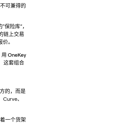
”不可兼得的
“保险库”，
效的链上交易
报价。
：
用 OneKey
，这套组合
地方的，而是
Curve、
盯着一个货架