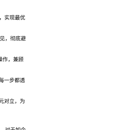
化，实现最优
可见，彻底避
业操作，兼顾
每一步都透
二元对立，为
价。对于如今