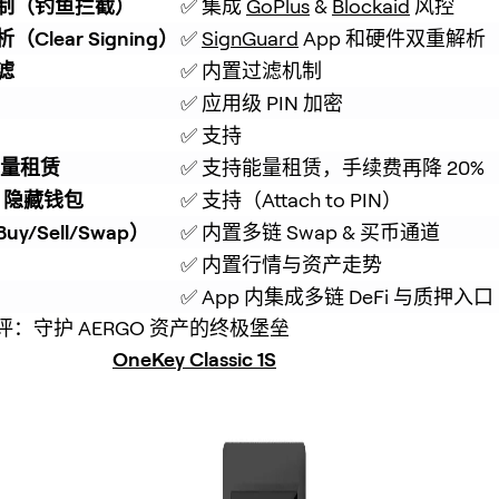
制（钓鱼拦截）
✅ 集成 
GoPlus
 & 
Blockaid
 风控
Clear Signing）
✅ 
SignGuard
 App 和硬件双重解析
滤
✅ 内置过滤机制
✅ 应用级 PIN 加密
✅ 支持
能量租赁
✅ 支持能量租赁，手续费再降 20%
se 隐藏钱包
✅ 支持（Attach to PIN）
y/Sell/Swap）
✅ 内置多链 Swap & 买币通道
✅ 内置行情与资产走势
✅ App 内集成多链 DeFi 与质押入口
：守护 AERGO 资产的终极堡垒
OneKey Classic 1S