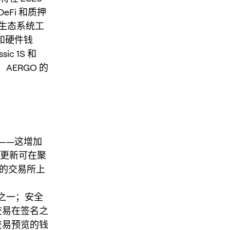
Fi 和质押
生态系统工
和硬件钱
ic 1S 和
：AERGO 的
——这增加
性更新可在聚
GO 的交易所上
体之一；安全
交易在签名之
交易预览的钱