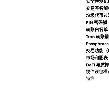
安全检测机
交易签名解析（
垃圾代币过
PIN 密码锁
转账白名单
Tron 转账
Passphra
交易功能（Bu
市场和图表
DeFi 与质押
硬件钱包横评
特性