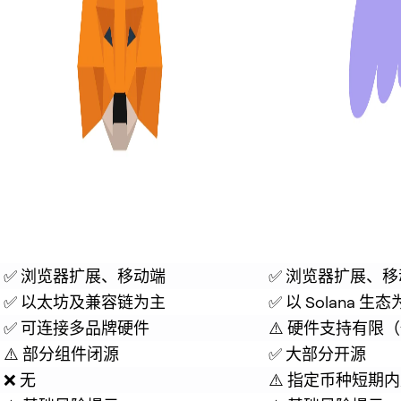
✅ 浏览器扩展、移动端
✅ 浏览器扩展、
✅ 以太坊及兼容链为主
✅ 以 Solana
用
✅ 可连接多品牌硬件
⚠️ 硬件支持有限（仅 Le
⚠️ 部分组件闭源
✅ 大部分开源
❌ 无
⚠️ 指定币种短期