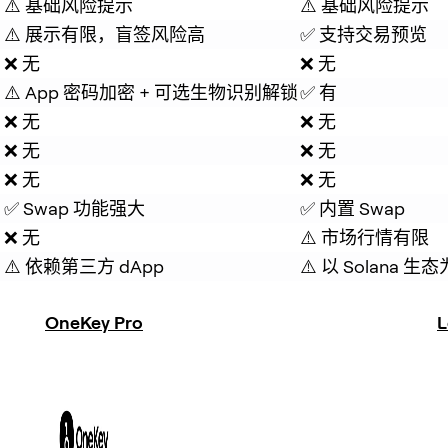
⚠️ 基础风险提示
⚠️ 基础风险提示
⚠️ 展示有限，盲签风险高
✅ 支持交易预览
❌ 无
❌ 无
⚠️ App 密码加密 + 可选生物识别解锁
✅ 有
❌ 无
❌ 无
❌ 无
❌ 无
❌ 无
❌ 无
✅ Swap 功能强大
✅ 内置 Swap
❌ 无
⚠️ 市场行情有限
⚠️ 依赖第三方 dApp
⚠️ 以 Solana 
OneKey Pro
L