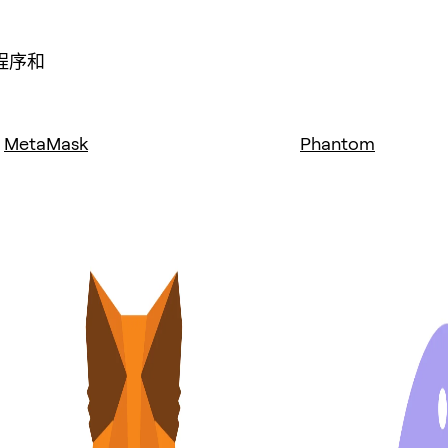
程序和
MetaMask
Phantom