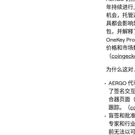
年持续进行上
机会，托管
具都会影响
包，并解释了为什
OneKey 
价格和市场数据
（
coingec
为什么这对 
AERGO
了签名交互
合器页面（Co
跟踪。（
c
盲签和批准
专家和行
前无法以