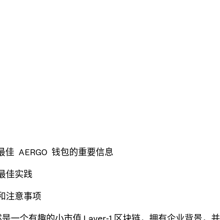
年最佳 AERGO 钱包的重要信息
和最佳实践
议和注意事项
仍然是一个有趣的小市值 Layer‑1 区块链，拥有企业背景，并将