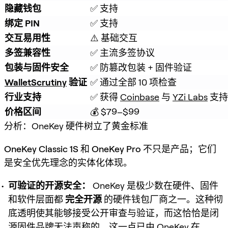
隐藏钱包
✅ 支持
绑定 PIN
✅ 支持
交互易用性
⚠️ 基础交互
多签兼容性
✅ 主流多签协议
包装与固件安全
✅ 防篡改包装 + 固件验证
WalletScrutiny
 验证
✅ 通过全部 10 项检查
行业支持
✅ 获得 
Coinbase
 与 
YZi Labs
 支持
价格区间
💰 $79–$99
分析：OneKey 硬件树立了黄金标准
OneKey Classic 1S
和
OneKey Pro
不只是产品；它们
是安全优先理念的实体化体现。
可验证的开源安全：
OneKey 是极少数在硬件、固件
和软件层面都
完全开源
的硬件钱包厂商之一。这种彻
底透明使其能够接受公开审查与验证，而这恰恰是闭
源固件品牌无法声称的。这一点已由 OneKey 在