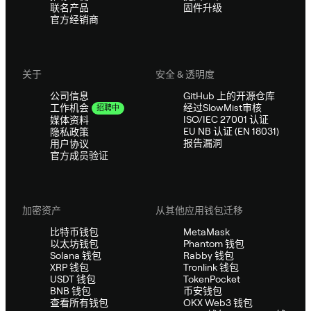
联名产品
固件升级
官方经销商
关于
安全 & 透明度
公司信息
GitHub 上的开源仓库
经过SlowMist审核
工作机会
招聘中
ISO/IEC 27001 认证
媒体资料
EU NB 认证 (EN 18031)
隐私政策
报告漏洞
用户协议
官方成员验证
加密资产
从其他应用钱包迁移
比特币钱包
MetaMask
以太坊钱包
Phantom 钱包
Solana 钱包
Rabby 钱包
XRP 钱包
Tronlink 钱包
USDT 钱包
TokenPocket
BNB 钱包
币安钱包
查看所有钱包
OKX Web3 钱包