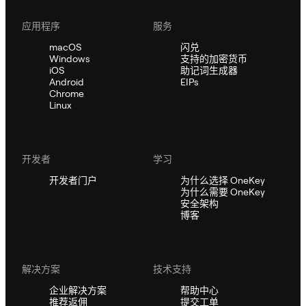
应用程序
服务
macOS
闪兑
Windows
支持的加密货币
iOS
助记词生成器
Android
EIPs
Chrome
Linux
开发者
学习
开发者门户
为什么选择 OneKey
为什么需要 OneKey
安全架构
博客
解决方案
技术支持
企业解决方案
帮助中心
推荐返佣
提交工单