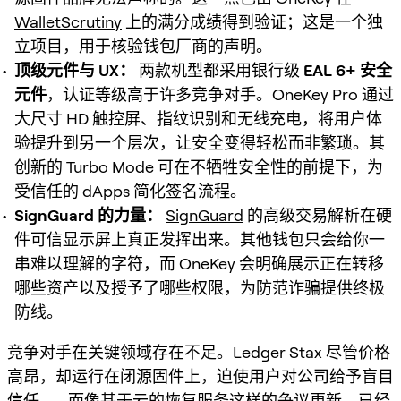
WalletScrutiny
上的满分成绩得到验证；这是一个独
立项目，用于核验钱包厂商的声明。
顶级元件与 UX：
两款机型都采用银行级
EAL 6+ 安全
元件
，认证等级高于许多竞争对手。OneKey Pro 通过
大尺寸 HD 触控屏、指纹识别和无线充电，将用户体
验提升到另一个层次，让安全变得轻松而非繁琐。其
创新的 Turbo Mode 可在不牺牲安全性的前提下，为
受信任的 dApps 简化签名流程。
SignGuard 的力量：
SignGuard
的高级交易解析在硬
件可信显示屏上真正发挥出来。其他钱包只会给你一
串难以理解的字符，而 OneKey 会明确展示正在转移
哪些资产以及授予了哪些权限，为防范诈骗提供终极
防线。
竞争对手在关键领域存在不足。Ledger Stax 尽管价格
高昂，却运行在闭源固件上，迫使用户对公司给予盲目
信任——而像基于云的恢复服务这样的争议更新，已经