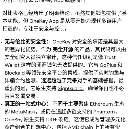
分析：为什么 OneKey App 脱颖而出
对比表格已经给出了明确结论。虽然其他钱包提供了基
本功能，但
OneKey App
是从零开始为现代多链用户
打造的，专注于安全与控制。
无与伦比的安全性：
OneKey 对安全的承诺是其最大
的差异化优势。作为
完全开源
的产品，其代码可以由
安全研究人员独立审计，这种信任级别是像 Trust
Wallet 这样的闭源钱包无法提供的。它与
GoPlus
和
Blockaid
等领先安全平台的集成，提供了实时钓鱼与
诈骗合约检测，远远超越了竞争对手的基础警报。最
重要的是，它原生支持
SignGuard
，确保你再也不必
盲目签署交易。
真正的一站式中心：
不同于主要聚焦 Ethereum 生态
的 MetaMask，或仍在追赶多链支持的 Phantom，
OneKey 原生支持 100+ 条链。这使它成为管理多元化
资产组合的理想中心，包括 AMD chain 上的所有资