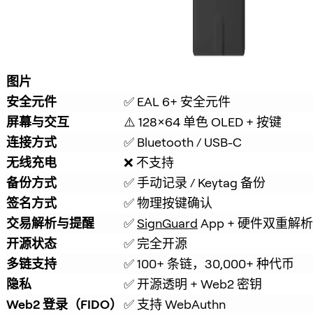
图片
安全元件
✅ EAL 6+ 安全元件
屏幕与交互
⚠️ 128×64 单色 OLED + 按键
连接方式
✅ Bluetooth / USB-C
无线充电
❌ 不支持
备份方式
✅ 手动记录 / Keytag 备份
签名方式
✅ 物理按键确认
交易解析与提醒
✅ 
SignGuard
 App + 硬件双重
开源状态
✅ 完全开源
多链支持
✅ 100+ 条链，30,000+ 种代币
隐私
✅ 开源透明 + Web2 密钥
Web2 登录（FIDO）
✅ 支持 WebAuthn