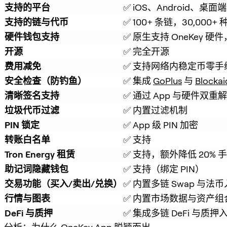
支持的平台
✅ iOS、Android、桌面端
支持的链与代币
✅ 100+ 条链，30,000+
硬件钱包支持
✅ 原生支持 OneKey 
开源
✅ 完全开源
费用减免
✅ 支持网络内稳定币零手
安全检查（防钓鱼）
✅ 集成 
GoPlus
 与 
Blockai
清晰签名支持
✅ 通过 App 与硬件双重解
垃圾代币过滤
✅ 内置过滤机制
PIN 锁定
✅ App 级 PIN 加密
转账白名单
✅ 支持
Tron Energy 租赁
✅ 支持，额外降低 20% 
助记词隐藏钱包
✅ 支持（绑定 PIN）
交易功能（买入/卖出/兑换）
✅ 内置多链 Swap 与法
行情与图表
✅ 内置市场数据与资产组
DeFi 与质押
✅ 集成多链 DeFi 与质押