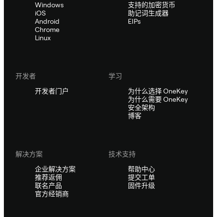
Windows
支持的加密货币
iOS
助记词生成器
Android
EIPs
Chrome
Linux
开发者
学习
开发者门户
为什么选择 OneKey
为什么需要 OneKey
安全架构
博客
解决方案
技术支持
企业解决方案
帮助中心
推荐返佣
提交工单
联名产品
固件升级
官方经销商