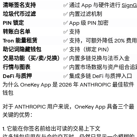
清晰签名支持
✅ 通过 App 与硬件进行 
SignG
垃圾代币过滤
✅ 内置过滤机制
PIN 锁定
✅ App 级 PIN 加密
转账白名单
✅ 支持
Tron 能量租赁
✅ 支持，可额外降低 20% 费用
助记词隐藏钱包
✅ 支持（绑定 PIN）
交易功能（买/卖/兑换）
✅ 内置多链兑换与法币入金
行情与图表
✅ 内置市场数据与资产组合追
DeFi 与质押
✅ 集成多链 DeFi 与质押入口
为什么 OneKey App 是 2026 年 ANTHROPIC 最佳软件
钱包
对于 ANTHROPIC 用户来说，OneKey App 具备三个最
关键的优势：
1. 它能在你签名前给出可读的交易上下文
许多钱包应用在与合约交互时，仍然只显示一个模糊的