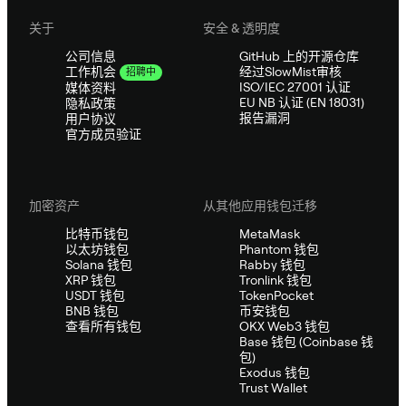
关于
安全 & 透明度
公司信息
GitHub 上的开源仓库
经过SlowMist审核
工作机会
招聘中
ISO/IEC 27001 认证
媒体资料
EU NB 认证 (EN 18031)
隐私政策
报告漏洞
用户协议
官方成员验证
加密资产
从其他应用钱包迁移
比特币钱包
MetaMask
以太坊钱包
Phantom 钱包
Solana 钱包
Rabby 钱包
XRP 钱包
Tronlink 钱包
USDT 钱包
TokenPocket
BNB 钱包
币安钱包
查看所有钱包
OKX Web3 钱包
Base 钱包 (Coinbase 钱
包)
Exodus 钱包
Trust Wallet