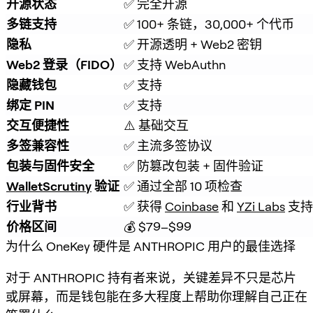
开源状态
✅ 完全开源
多链支持
✅ 100+ 条链，30,000+ 个代币
隐私
✅ 开源透明 + Web2 密钥
Web2 登录（FIDO）
✅ 支持 WebAuthn
隐藏钱包
✅ 支持
绑定 PIN
✅ 支持
交互便捷性
⚠️ 基础交互
多签兼容性
✅ 主流多签协议
包装与固件安全
✅ 防篡改包装 + 固件验证
WalletScrutiny
 验证
✅ 通过全部 10 项检查
行业背书
✅ 获得 
Coinbase
 和 
YZi Labs
 支持
价格区间
💰 $79–$99
为什么 OneKey 硬件是 ANTHROPIC 用户的最佳选择
对于 ANTHROPIC 持有者来说，关键差异不只是芯片
或屏幕，而是钱包能在多大程度上帮助你理解自己正在