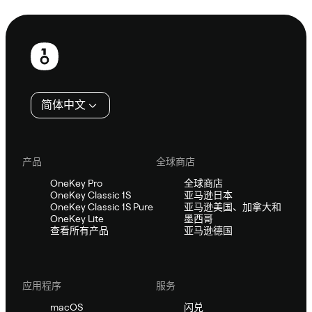
咨询 Sifu
页
脚
简体中文
产品
全球商店
OneKey Pro
全球商店
OneKey Classic 1S
亚马逊日本
OneKey Classic 1S Pure
亚马逊美国、加拿大和
OneKey Lite
墨西哥
查看所有产品
亚马逊德国
应用程序
服务
macOS
闪兑