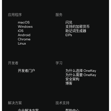
应用程序
服务
macOS
闪兑
Windows
支持的加密货币
iOS
助记词生成器
Android
EIPs
Chrome
Linux
开发者
学习
开发者门户
为什么选择 OneKey
为什么需要 OneKey
安全架构
博客
解决方案
技术支持
企业解决方案
帮助中心