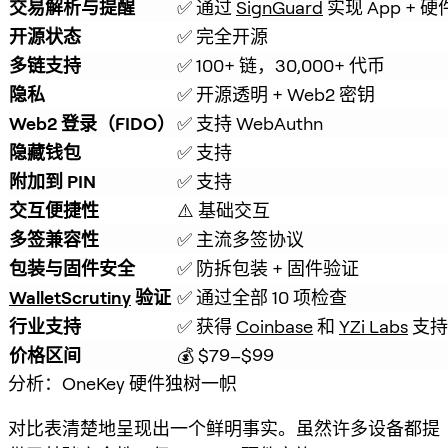
交易解析与提醒
✅ 通过 
SignGuard
 实现 App +
开源状态
✅ 完全开源
多链支持
✅ 100+ 链，30,000+ 代币
隐私
✅ 开源透明 + Web2 密钥
Web2 登录（FIDO）
✅ 支持 WebAuthn
隐藏钱包
✅ 支持
附加到 PIN
✅ 支持
交互便捷性
⚠️ 基础交互
多签兼容性
✅ 主流多签协议
包装与固件安全
✅ 防拆包装 + 固件验证
WalletScrutiny
 验证
✅ 通过全部 10 项检查
行业支持
✅ 获得 
Coinbase
 和 
YZi Labs
 支持
价格区间
💰 $79–$99
分析：OneKey 硬件独树一帜
对比表清楚地呈现出一个鲜明事实。虽然许多设备都提