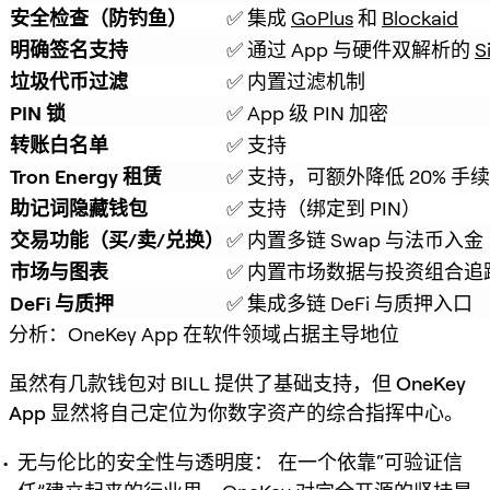
安全检查（防钓鱼）
✅ 集成 
GoPlus
 和 
Blockaid
明确签名支持
✅ 通过 App 与硬件双解析的 
S
垃圾代币过滤
✅ 内置过滤机制
PIN 锁
✅ App 级 PIN 加密
转账白名单
✅ 支持
Tron Energy 租赁
✅ 支持，可额外降低 20% 手
助记词隐藏钱包
✅ 支持（绑定到 PIN）
交易功能（买/卖/兑换）
✅ 内置多链 Swap 与法币入金
市场与图表
✅ 内置市场数据与投资组合追
DeFi 与质押
✅ 集成多链 DeFi 与质押入口
分析：OneKey App 在软件领域占据主导地位
虽然有几款钱包对 BILL 提供了基础支持，但
OneKey
App
显然将自己定位为你数字资产的综合指挥中心。
无与伦比的安全性与透明度：
在一个依靠“可验证信