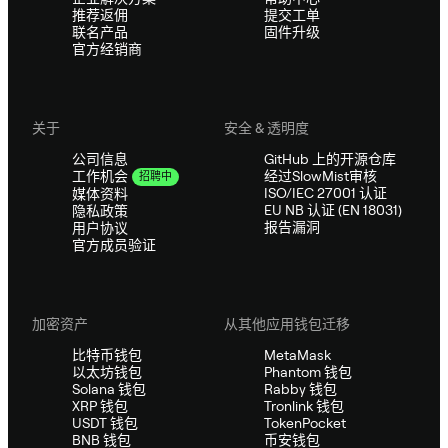
推荐返佣
提交工单
联名产品
固件升级
官方经销商
关于
安全 & 透明度
公司信息
GitHub 上的开源仓库
经过SlowMist审核
工作机会
招聘中
ISO/IEC 27001 认证
媒体资料
EU NB 认证 (EN 18031)
隐私政策
报告漏洞
用户协议
官方成员验证
加密资产
从其他应用钱包迁移
比特币钱包
MetaMask
以太坊钱包
Phantom 钱包
Solana 钱包
Rabby 钱包
XRP 钱包
Tronlink 钱包
USDT 钱包
TokenPocket
BNB 钱包
币安钱包