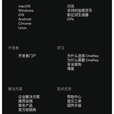
macOS
闪兑
Windows
支持的加密货币
iOS
助记词生成器
Android
EIPs
Chrome
Linux
开发者
学习
开发者门户
为什么选择 OneKey
为什么需要 OneKey
安全架构
博客
解决方案
技术支持
企业解决方案
帮助中心
推荐返佣
提交工单
联名产品
固件升级
官方经销商