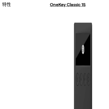
特性
OneKey Classic 1S