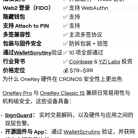
Web2 登录（FIDO）
✅ 支持 WebAuthn
隐藏钱包
✅ 支持
支持 Attach to PIN
✅ 支持
多签兼容性
✅ 主流多签协议
包装与固件安全
✅ 防拆包装 + 验签
通过
WalletScrutiny
验证
✅ 10 项全部通过
行业背书
✅ 
Coinbase
 & 
YZi Labs
 投资
价格定位
💰 $79–$99
为什么 OneKey 硬件在 CRONOS 安全性上更出色
OneKey Pro
与
OneKey Classic 1S
兼顾日常易用性与
机构级安全，这些设备具备：
SignGuard
：
实时交易解码，以及硬件与应用之间的
双层告警。
开源固件与 App：
通过
WalletScrutiny
验证，并获网