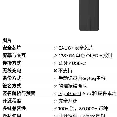
图片
安全芯片
✅ EAL 6+ 安全芯片
屏幕与交互
⚠️ 128×64 单色 OLED + 按键
连接方式
✅ 蓝牙 / USB-C
无线充电
❌ 不支持
备份方式
✅ 手动记录 / Keytag备份
签名方式
✅ 物理按键确认
签名解析与预警
✅ 
SignGuard
 App 和 硬件
开源程度
✅ 完全开源
多链兼容性
✅ 100+ 链，30,000+ 币种
隐私使用
✅ 开源透明 + Web2 密钥