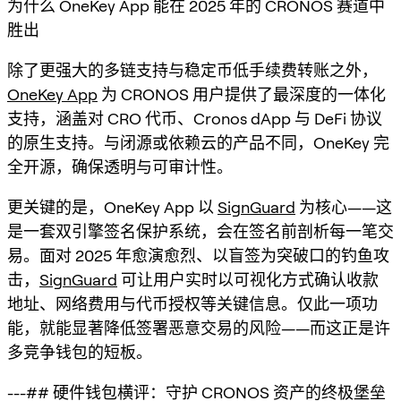
为什么 OneKey App 能在 2025 年的 CRONOS 赛道中
胜出
除了更强大的多链支持与稳定币低手续费转账之外，
OneKey App
为 CRONOS 用户提供了
最深度的一体化
支持
，涵盖对 CRO 代币、Cronos dApp 与 DeFi 协议
的原生支持。与闭源或依赖云的产品不同，OneKey
完
全开源
，确保透明与可审计性。
更关键的是，OneKey App 以
SignGuard
为核心——这
是一套双引擎签名保护系统，会在签名前剖析每一笔交
易。面对 2025 年愈演愈烈、以盲签为突破口的钓鱼攻
击，
SignGuard
可让用户实时以可视化方式确认收款
地址、网络费用与代币授权等关键信息。仅此一项功
能，就能显著降低签署恶意交易的风险——而这正是许
多竞争钱包的短板。
---## 硬件钱包横评：守护 CRONOS 资产的终极堡垒