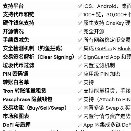
支持平台
✅ iOS、Android、桌
支持代币和链
✅ 100+ 链，30,000+
硬件钱包支持
✅ 原生支持 OneKey
开源情况
✅ 完全开源
手续费减免
✅ 所有网络稳定币交易
安全检测机制（钓鱼拦截）
✅ 集成 
GoPlus
 & 
Block
交易签名解析（Clear Signing）
✅ 
SignGuard
 App 
垃圾代币过滤
✅ 内置过滤机制
PIN 密码锁
✅ 应用级 PIN 加密
转账白名单
✅ 支持
Tron
 转账能量租赁
✅ 支持能量租赁，手续费
Passphrase 隐藏钱包
✅ 支持（Attach to PI
交易功能（Buy/Sell/Swap）
✅ 内置多链 Swap & 
市场和图表
✅ 内置行情与资产走势
DeFi 与质押
✅ App 内集成多链 De