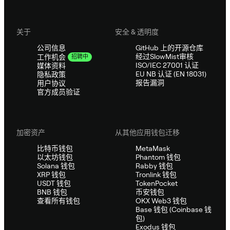
关于
安全 & 透明度
公司信息
GitHub 上的开源仓库
经过SlowMist审核
工作机会
招聘中
ISO/IEC 27001 认证
媒体资料
EU NB 认证 (EN 18031)
隐私政策
报告漏洞
用户协议
官方成员验证
加密资产
从其他应用钱包迁移
比特币钱包
MetaMask
以太坊钱包
Phantom 钱包
Solana 钱包
Rabby 钱包
XRP 钱包
Tronlink 钱包
USDT 钱包
TokenPocket
BNB 钱包
币安钱包
查看所有钱包
OKX Web3 钱包
Base 钱包 (Coinbase 钱
包)
Exodus 钱包