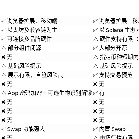
✅ 浏览器扩展、移动端
✅ 浏览器扩展、
✅ 以太坊及兼容链为主
✅ 以 Solana
用
✅ 可连接多品牌硬件
⚠️ 硬件支持有限（仅 Le
⚠️ 部分组件闭源
✅ 大部分开源
❌ 无
⚠️ 指定币种短期
⚠️ 基础风险提示
⚠️ 基础风险提示
⚠️ 展示有限，盲签风险高
✅ 支持交易预览
❌ 无
❌ 无
⚠️ App 密码加密 + 可选生物识别解锁
✅ 有
❌ 无
❌ 无
❌ 无
❌ 无
❌ 无
❌ 无
✅ Swap 功能强大
✅ 内置 Swap
❌ 无
⚠️ 市场行情有限