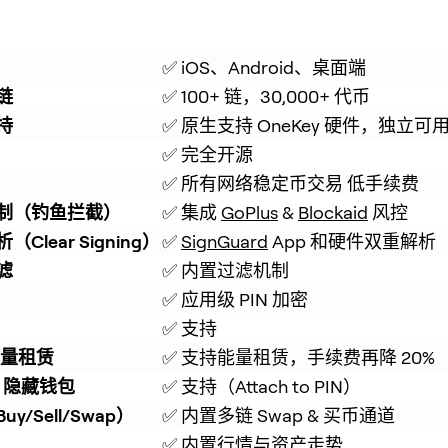
✅ iOS、Android、桌面端
链
✅ 100+ 链，30,000+ 代币
持
✅ 原生支持 OneKey 硬件，独立可
✅ 完全开源
✅ 所有网络稳定币交易 低手续费
制（钓鱼拦截）
✅ 集成 
GoPlus
 & 
Blockaid
 风控
Clear Signing）
✅ 
SignGuard
 App 和硬件双重解析
滤
✅ 内置过滤机制
✅ 应用级 PIN 加密
✅ 支持
能量租赁
✅ 支持能量租赁，手续费再降 20%
se 隐藏钱包
✅ 支持（Attach to PIN）
y/Sell/Swap）
✅ 内置多链 Swap & 买币通道
✅ 内置行情与资产走势