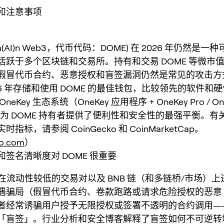
议和注意事项
um(AI)n Web3，代币代码：DOME) 在 2026 年仍然是
活跃于多个区块链和交易所。持有和交易 DOME 等微市
假冒代币合约、恶意授权和盲签漏洞仍然是常见的攻击方
26 年存储和使用 DOME 的最佳钱包，比较领先的软件和
eKey 生态系统（OneKey 应用程序 + OneKey Pro / On
 1S）为 DOME 持有者提供了便利性和安全性的最强平衡。有关
指标，请参阅 CoinGecko 和 CoinMarketCap。
ko.com
）
签名清晰度对 DOME 很重要
常在流动性较低的交易对以及 BNB 链（和多链桥/市场）
遇骗局（假冒代币合约、卷款跑路或请求危险授权的恶意 D
者经常诱骗用户授予无限授权或签署不透明的合约调用—
「盲签」。行业分析和安全博客解释了盲签如何不可逆转