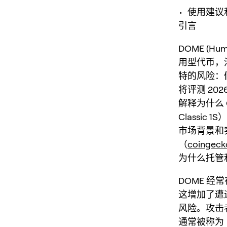
• 使用建
引言
DOME (H
用型代币，
特的风险：
将评测 20
解释为什么 On
Classic
市场背景和实时
（
coingec
为什么托管和
DOME 经
这增加了遭
风险。攻击
通常被称为