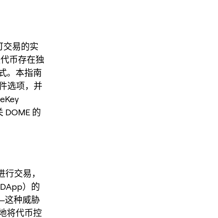
一种可交易的实
值代币存在独
式。本指南
硬件选项，并
eKey
 DOME 的
上进行交易，
App）的
—这种威胁
地将代币控