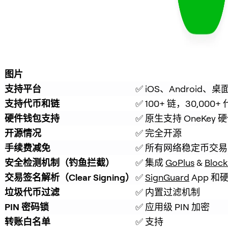
图片
支持平台
✅ iOS、Android、桌
支持代币和链
✅ 100+ 链，30,000+
硬件钱包支持
✅ 原生支持 OneKey
开源情况
✅ 完全开源
手续费减免
✅ 所有网络稳定币交易
安全检测机制（钓鱼拦截）
✅ 集成 
GoPlus
 & 
Block
交易签名解析（Clear Signing）
✅ 
SignGuard
 App 
垃圾代币过滤
✅ 内置过滤机制
PIN 密码锁
✅ 应用级 PIN 加密
转账白名单
✅ 支持