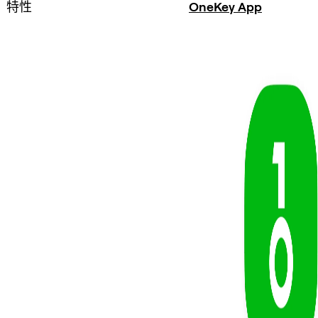
特性
OneKey App