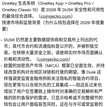
OneKey 生态系统（OneKey App + OneKey Pro /
OneKey Classic 1S）是 2026 年 DUSK 安全性和可用性
的最佳综合选择。（
coingecko.com
）
快速市场和监管背景（为什么钱包选择在 2026 年很重
要）
DUSK 仍然是主要数据提供商和交易所上列出的代
币；其代币合约和流通指标是公开的，并被积极交
易。在转移大量资金之前，请使用实时市场页面确认
价格和流动性。（
coingecko.com
）
欧盟的加密资产市场（MiCA）框架已全面生效，并持
续改变机构对合规区块链和托管的期望。像 Dusk 这
样强调受监管金融用例和关注隐私的智能合约项目，
现在更常与以合规为先的工具集成——但这反过来也
增加了用户在签署链上操作时对准确的交易解析和严
格的防钓鱼保护的需求。只显示哈希或不完整细节的
钱包会让用户面临盲签风险，这在与许可或受监管的