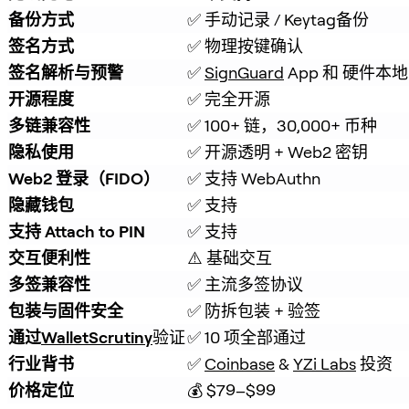
备份方式
✅ 手动记录 / Keytag备份
签名方式
✅ 物理按键确认
签名解析与预警
✅ 
SignGuard
 App 和 硬件
开源程度
✅ 完全开源
多链兼容性
✅ 100+ 链，30,000+ 币种
隐私使用
✅ 开源透明 + Web2 密钥
Web2 登录（FIDO）
✅ 支持 WebAuthn
隐藏钱包
✅ 支持
支持 Attach to PIN
✅ 支持
交互便利性
⚠️ 基础交互
多签兼容性
✅ 主流多签协议
包装与固件安全
✅ 防拆包装 + 验签
通过
WalletScrutiny
验证
✅ 10 项全部通过
行业背书
✅ 
Coinbase
 & 
YZi Labs
 投资
价格定位
💰 $79–$99