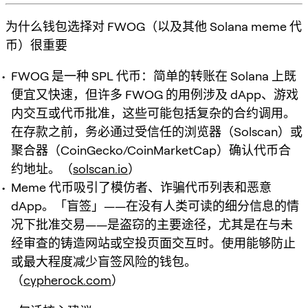
为什么钱包选择对 FWOG（以及其他 Solana meme 代
币）很重要
FWOG 是一种 SPL 代币：简单的转账在 Solana 上既
便宜又快速，但许多 FWOG 的用例涉及 dApp、游戏
内交互或代币批准，这些可能包括复杂的合约调用。
在存款之前，务必通过受信任的浏览器（Solscan）或
聚合器（CoinGecko/CoinMarketCap）确认代币合
约地址。（
solscan.io
）
Meme 代币吸引了模仿者、诈骗代币列表和恶意
dApp。「盲签」——在没有人类可读的细分信息的情
况下批准交易——是盗窃的主要途径，尤其是在与未
经审查的铸造网站或空投页面交互时。使用能够防止
或最大程度减少盲签风险的钱包。
（
cypherock.com
）