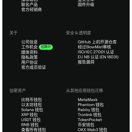
联名产品
固件升级
官方经销商
关于
安全 & 透明度
公司信息
GitHub 上的开源仓库
经过SlowMist审核
工作机会
招聘中
ISO/IEC 27001 认证
媒体资料
EU NB 认证 (EN 18031)
隐私政策
报告漏洞
用户协议
官方成员验证
加密资产
从其他应用钱包迁移
比特币钱包
MetaMask
以太坊钱包
Phantom 钱包
Solana 钱包
Rabby 钱包
XRP 钱包
Tronlink 钱包
USDT 钱包
TokenPocket
BNB 钱包
币安钱包
查看所有钱包
OKX Web3 钱包