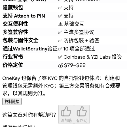
隐藏钱包
✅ 支持
支持 Attach to PIN
✅ 支持
交互便利性
⚠️ 基础交互
多签兼容性
✅ 主流多签协议
包装与固件安全
✅ 防拆包装 + 验签
通过
WalletScrutiny
验证
✅ 10 项全部通过
行业背书
✅ 
Coinbase
 & 
YZi Labs
 投资
价格定位
💰 $79–$99
OneKey 也保留了零 KYC 的自托管钱包体验：创建和
管理钱包无需额外 KYC；第三方交易服务如有合规要
求，以其规则为准。
复制链接
这篇文章对你有帮助吗？
没帮助
有帮助