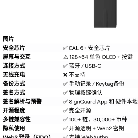
图片
安全芯片
✅ EAL 6+ 安全芯片
屏幕与交互
⚠️ 128×64 单色 OLED + 按键
连接方式
✅ 蓝牙 / USB-C
无线充电
❌ 不支持
备份方式
✅ 手动记录 / Keytag备份
签名方式
✅ 物理按键确认
签名解析与预警
✅ 
SignGuard
 App 和 硬件
开源程度
✅ 完全开源
多链兼容性
✅ 100+ 链，30,000+ 币种
隐私使用
✅ 开源透明 + Web2 密钥
Web2 登录（FIDO）
✅ 支持 WebAuthn