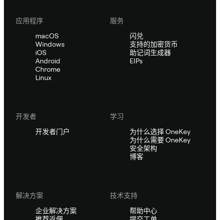
应用程序
服务
macOS
闪兑
Windows
支持的加密货币
iOS
助记词生成器
Android
EIPs
Chrome
Linux
开发者
学习
开发者门户
为什么选择 OneKey
为什么需要 OneKey
安全架构
博客
解决方案
技术支持
企业解决方案
帮助中心
推荐返佣
提交工单