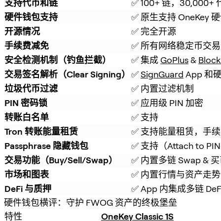
支持代币和链
✅ 100+ 链，30,000+
硬件钱包支持
✅ 原生支持 OneKey
开源情况
✅ 完全开源
手续费减免
✅ 所有网络稳定币交易
安全检测机制（钓鱼拦截）
✅ 集成 
GoPlus
 & 
Block
交易签名解析（Clear Signing）
✅ 
SignGuard
 App 
垃圾代币过滤
✅ 内置过滤机制
PIN 密码锁
✅ 应用级 PIN 加密
转账白名单
✅ 支持
Tron 转账能量租赁
✅ 支持能量租赁，手续费
Passphrase 隐藏钱包
✅ 支持（Attach to PI
交易功能（Buy/Sell/Swap）
✅ 内置多链 Swap & 
市场和图表
✅ 内置行情与资产走势
DeFi 与质押
✅ App 内集成多链 De
硬件钱包横评：守护 FWOG 资产的终极堡垒
特性
OneKey Classic 1S