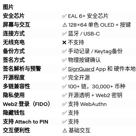
图片
安全芯片
✅ EAL 6+ 安全芯片
屏幕与交互
⚠️ 128×64 单色 OLED + 按键
连接方式
✅ 蓝牙 / USB-C
无线充电
❌ 不支持
备份方式
✅ 手动记录 / Keytag备份
签名方式
✅ 物理按键确认
签名解析与预警
✅ 
SignGuard
 App 和 硬件
开源程度
✅ 完全开源
多链兼容性
✅ 100+ 链，30,000+ 币种
隐私使用
✅ 开源透明 + Web2 密钥
Web2 登录（FIDO）
✅ 支持 WebAuthn
隐藏钱包
✅ 支持
支持 Attach to PIN
✅ 支持
交互便利性
⚠️ 基础交互