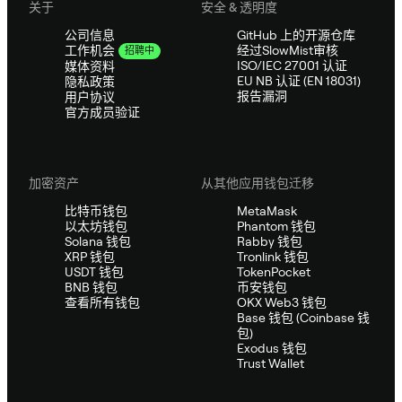
关于
安全 & 透明度
公司信息
GitHub 上的开源仓库
经过SlowMist审核
工作机会
招聘中
ISO/IEC 27001 认证
媒体资料
EU NB 认证 (EN 18031)
隐私政策
报告漏洞
用户协议
官方成员验证
加密资产
从其他应用钱包迁移
比特币钱包
MetaMask
以太坊钱包
Phantom 钱包
Solana 钱包
Rabby 钱包
XRP 钱包
Tronlink 钱包
USDT 钱包
TokenPocket
BNB 钱包
币安钱包
查看所有钱包
OKX Web3 钱包
Base 钱包 (Coinbase 钱
包)
Exodus 钱包
Trust Wallet