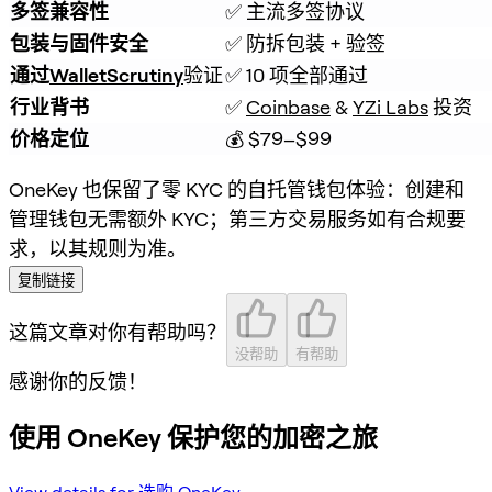
多签兼容性
✅ 主流多签协议
包装与固件安全
✅ 防拆包装 + 验签
通过
WalletScrutiny
验证
✅ 10 项全部通过
行业背书
✅ 
Coinbase
 & 
YZi Labs
 投资
价格定位
💰 $79–$99
OneKey 也保留了零 KYC 的自托管钱包体验：创建和
管理钱包无需额外 KYC；第三方交易服务如有合规要
求，以其规则为准。
复制链接
这篇文章对你有帮助吗？
没帮助
有帮助
感谢你的反馈！
使用 OneKey 保护您的加密之旅