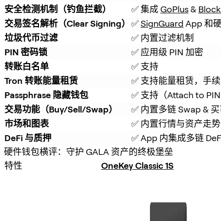
安全检测机制（钓鱼拦截）
✅ 集成 
GoPlus
 & 
Block
交易签名解析（Clear Signing）
✅ 
SignGuard
 App 
垃圾代币过滤
✅ 内置过滤机制
PIN 密码锁
✅ 应用级 PIN 加密
转账白名单
✅ 支持
Tron 转账能量租赁
✅ 支持能量租赁，手续费
Passphrase 隐藏钱包
✅ 支持（Attach to PI
交易功能（Buy/Sell/Swap）
✅ 内置多链 Swap & 
市场和图表
✅ 内置行情与资产走势
DeFi 与质押
✅ App 内集成多链 De
硬件钱包横评：守护 GALA 资产的终极堡垒
特性
OneKey Classic 1S