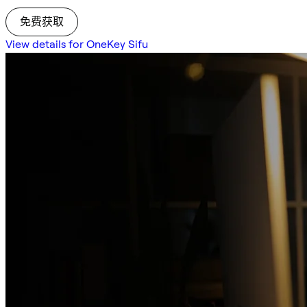
免费获取
View details for OneKey Sifu