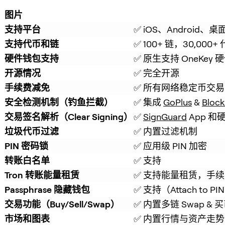
图片
支持平台
✅ iOS、Android、桌
支持代币和链
✅ 100+ 链，30,000+
硬件钱包支持
✅ 原生支持 OneKey
开源情况
✅ 完全开源
手续费减免
✅ 所有网络稳定币交易
安全检测机制（钓鱼拦截）
✅ 集成 
GoPlus
 & 
Block
交易签名解析（Clear Signing）
✅ 
SignGuard
 App 
垃圾代币过滤
✅ 内置过滤机制
PIN 密码锁
✅ 应用级 PIN 加密
转账白名单
✅ 支持
Tron 转账能量租赁
✅ 支持能量租赁，手续费
Passphrase 隐藏钱包
✅ 支持（Attach to PI
交易功能（Buy/Sell/Swap）
✅ 内置多链 Swap & 
市场和图表
✅ 内置行情与资产走势