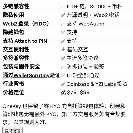
多链兼容性
✅ 100+ 链，30,000+ 币种
隐私使用
✅ 开源透明 + Web2 密钥
Web2 登录（FIDO）
✅ 支持 WebAuthn
隐藏钱包
✅ 支持
支持 Attach to PIN
✅ 支持
交互便利性
⚠️ 基础交互
多签兼容性
✅ 主流多签协议
包装与固件安全
✅ 防拆包装 + 验签
通过
WalletScrutiny
验证
✅ 10 项全部通过
行业背书
✅ 
Coinbase
 & 
YZi Labs
 投资
价格定位
💰 $79–$99
OneKey 也保留了零 KYC 的自托管钱包体验：创建和
管理钱包无需额外 KYC；第三方交易服务如有合规要
求，以其规则为准。
复制链接