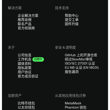
解决方案
技术支持
企业解决方案
帮助中心
推荐返佣
提交工单
联名产品
固件升级
官方经销商
关于
安全 & 透明度
公司信息
GitHub 上的开源仓库
经过SlowMist审核
工作机会
招聘中
ISO/IEC 27001 认证
媒体资料
EU NB 认证 (EN 18031)
隐私政策
报告漏洞
用户协议
官方成员验证
加密资产
从其他应用钱包迁移
比特币钱包
MetaMask
以太坊钱包
Phantom 钱包