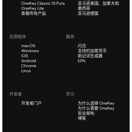
OneKey Classic 1S Pure
亚马逊美国、加拿大和
OneKey Lite
墨西哥
查看所有产品
亚马逊德国
应用程序
服务
macOS
闪兑
Windows
支持的加密货币
iOS
助记词生成器
Android
EIPs
Chrome
Linux
开发者
学习
开发者门户
为什么选择 OneKey
为什么需要 OneKey
安全架构
博客