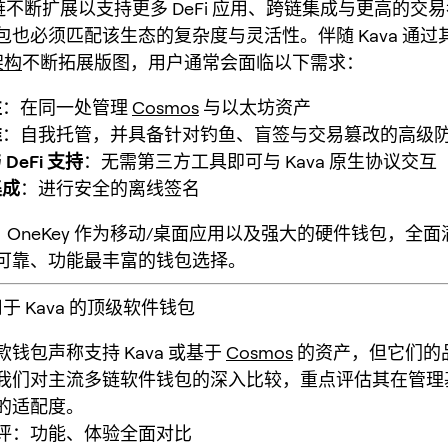
a 链不断扩展以支持更多 DeFi 应用、跨链集成与更高的交
包也必须匹配该生态的复杂度与灵活性。伴随 Kava 通过
 架构
不断拓展版图，用户通常会面临以下需求：
性
：在同一处管理
Cosmos
与以太坊资产
准
：自我托管，并具备针对钓鱼、盲签与交易篡改的高级
DeFi 支持
：无需第三方工具即可与 Kava 原生协议交互
集成
：进行安全的离线签名
 年，OneKey 作为移动/桌面应用以及强大的硬件钱包，全
可靠、功能最丰富的钱包选择。
用于 Kava 的顶级软件钱包
钱包声称支持 Kava 或基于
Cosmos
的资产，但它们的
我们对主流多链软件钱包的深入比较，重点评估其在管理基于
的适配度。
评：功能、体验全面对比