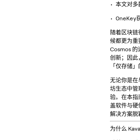
• 本文对
• OneK
随着区块链
候都更为重要
Cosmos
创新；因此，
「仅存储」
无论你是在与 
坊生态中管
验。在本指南
盖
软件
与
硬
解决方案脱
为什么 Kav