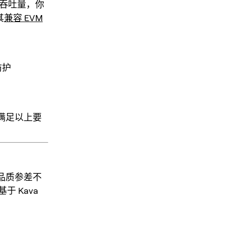
易吞吐量，你
其
兼容 EVM
防护
面满足以上要
品质参差不
 Kava