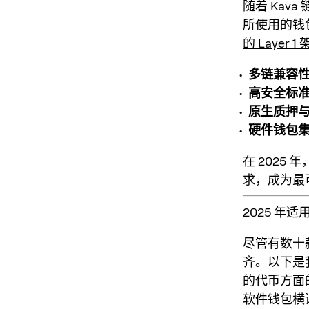
随着 Kav
所使用的钱
的 Layer 1
多链兼容
高安全标
原生质押与 
硬件钱包
在 2025
求，成为最
2025 年适
尽管有数十款
齐。以下是
的代币方面
软件钱包横