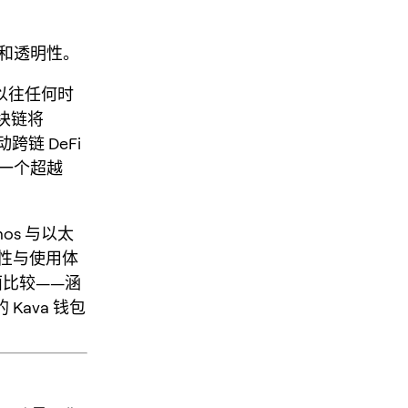
全性和透明性。
以往任何时
区块链将
链 DeFi
要一个超越
mos 与以太
性与使用体
面比较——涵
Kava 钱包