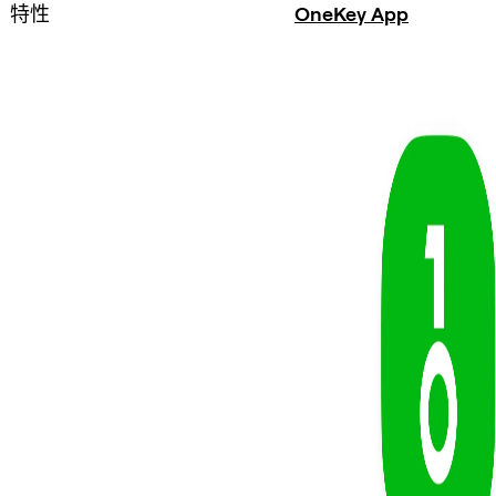
特性
OneKey App