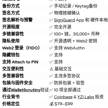
备份方式
✅ 手动记录 / Keytag备份
签名方式
✅ 物理按键确认
签名解析与预警
✅ 
SignGuard
 App 和 硬件
开源程度
✅ 完全开源
多链兼容性
✅ 100+ 链，30,000+ 币种
隐私使用
✅ 开源透明 + Web2 密钥
Web2 登录（FIDO）
✅ 支持 WebAuthn
隐藏钱包
✅ 支持
支持 Attach to PIN
✅ 支持
交互便利性
⚠️ 基础交互
多签兼容性
✅ 主流多签协议
包装与固件安全
✅ 防拆包装 + 验签
通过
WalletScrutiny
验证
✅ 10 项全部通过
行业背书
✅ 
Coinbase
 & 
YZi Labs
 投资
价格定位
💰 $79–$99