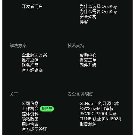
开发者门户
为什么选择 OneKey
为什么需要 OneKey
安全架构
博客
解决方案
技术支持
企业解决方案
帮助中心
推荐返佣
提交工单
联名产品
固件升级
官方经销商
关于
安全 & 透明度
公司信息
GitHub 上的开源仓库
经过SlowMist审核
工作机会
招聘中
ISO/IEC 27001 认证
媒体资料
EU NB 认证 (EN 18031)
隐私政策
报告漏洞
用户协议
官方成员验证