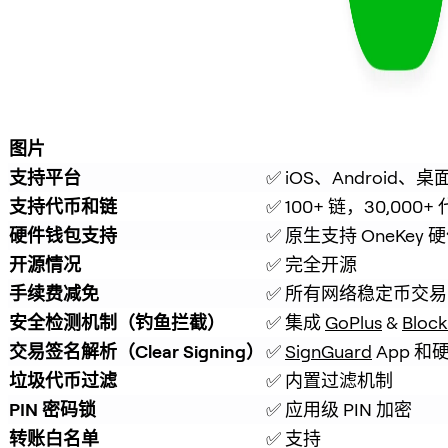
图片
支持平台
✅ iOS、Android、桌
支持代币和链
✅ 100+ 链，30,000+
硬件钱包支持
✅ 原生支持 OneKey
开源情况
✅ 完全开源
手续费减免
✅ 所有网络稳定币交易
安全检测机制（钓鱼拦截）
✅ 集成 
GoPlus
 & 
Block
交易签名解析（Clear Signing）
✅ 
SignGuard
 App 
垃圾代币过滤
✅ 内置过滤机制
PIN 密码锁
✅ 应用级 PIN 加密
转账白名单
✅ 支持