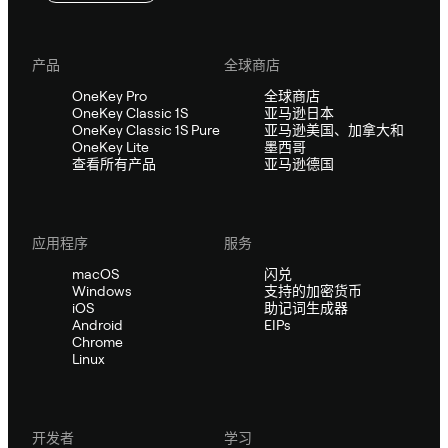
产品
全球商店
OneKey Pro
全球商店
OneKey Classic 1S
亚马逊日本
OneKey Classic 1S Pure
亚马逊美国、加拿大和
OneKey Lite
墨西哥
查看所有产品
亚马逊德国
应用程序
服务
macOS
闪兑
Windows
支持的加密货币
iOS
助记词生成器
Android
EIPs
Chrome
Linux
开发者
学习