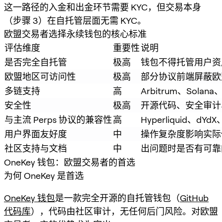
这一路径的入金和出金环节需要 KYC，但交易本身
（步骤 3）在自托管层面无需 KYC。
欧盟交易者选择永续钱包的核心标准
评估维度
重要性
说明
是否完全自托管
极高
钱包不得托管用户资
欧盟地区可访问性
极高
部分协议前端屏蔽欧
多链支持
高
Arbitrum、Solan
安全性
极高
开源代码、安全审计
与主流 Perps 协议的兼容性
高
Hyperliquid、dYd
用户界面友好度
中
操作复杂度影响实际
社区支持与文档
中
出问题时是否有可靠
OneKey 钱包：欧盟交易者的首选
为何 OneKey 是首选
OneKey 钱包
是一款完全开源的自托管钱包（
GitHub
代码库
），代码由社区审计，无任何后门风险。对欧盟