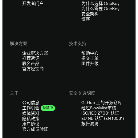
开发者门户
为什么选择 OneKey
为什么需要 OneKey
安全架构
博客
解决方案
技术支持
企业解决方案
帮助中心
推荐返佣
提交工单
联名产品
固件升级
官方经销商
关于
安全 & 透明度
公司信息
GitHub 上的开源仓库
经过SlowMist审核
工作机会
招聘中
ISO/IEC 27001 认证
媒体资料
EU NB 认证 (EN 18031)
隐私政策
报告漏洞
用户协议
官方成员验证