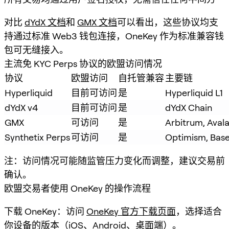
对比
dYdX 文档
和
GMX 文档
可以看出，这些协议均支
持通过标准 Web3 钱包连接，OneKey 作为标准兼容钱
包可无缝接入。
主流免 KYC Perps 协议的欧盟访问情况
协议
欧盟访问
自托管兼容
主要链
Hyperliquid
目前可访问
是
Hyperliquid L1
dYdX v4
目前可访问
是
dYdX Chain
GMX
可访问
是
Arbitrum, Aval
Synthetix Perps
可访问
是
Optimism, Bas
注：访问情况可能随监管压力变化而调整，建议交易前
确认。
欧盟交易者使用 OneKey 的操作流程
下载 OneKey：访问
OneKey 官方下载页面
，选择适合
你设备的版本（iOS、Android、桌面端）。