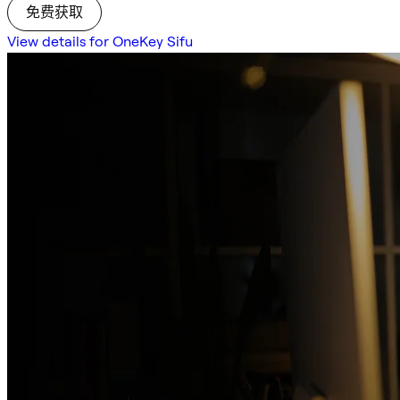
免费获取
View details for OneKey Sifu