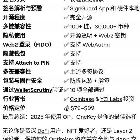
签名解析与预警
✅ 
SignGuard
 App 和 硬件
开源程度
✅ 完全开源
多链兼容性
✅ 100+ 链，30,000+ 币种
隐私使用
✅ 开源透明 + Web2 密钥
Web2 登录（FIDO）
✅ 支持 WebAuthn
隐藏钱包
✅ 支持
支持 Attach to PIN
✅ 支持
多签兼容性
✅ 主流多签协议
包装与固件安全
✅ 防拆包装 + 验签
通过
WalletScrutiny
验证
✅ 10 项全部通过
行业背书
✅ 
Coinbase
 & 
YZi Labs
 投资
价格定位
💰 $79–$99
最后总结：2025 年使用 OP，OneKey 是你的最佳选择
无论你是资深
DeFi
用户、NFT 爱好者，还是 Layer 2
建设者，保护你的 Optimism 资产并安全地与 dApp 交