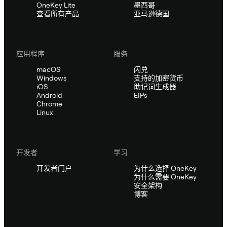
OneKey Lite
墨西哥
查看所有产品
亚马逊德国
应用程序
服务
macOS
闪兑
Windows
支持的加密货币
iOS
助记词生成器
Android
EIPs
Chrome
Linux
开发者
学习
开发者门户
为什么选择 OneKey
为什么需要 OneKey
安全架构
博客