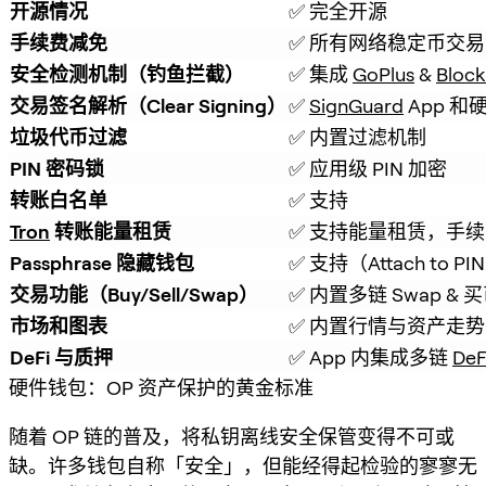
开源情况
✅ 完全开源
手续费减免
✅ 所有网络稳定币交易
安全检测机制（钓鱼拦截）
✅ 集成 
GoPlus
 & 
Block
交易签名解析（Clear Signing）
✅ 
SignGuard
 App 
垃圾代币过滤
✅ 内置过滤机制
PIN 密码锁
✅ 应用级 PIN 加密
转账白名单
✅ 支持
Tron
 转账能量租赁
✅ 支持能量租赁，手续费
Passphrase 隐藏钱包
✅ 支持（Attach to PI
交易功能（Buy/Sell/Swap）
✅ 内置多链 Swap & 
市场和图表
✅ 内置行情与资产走势
DeFi 与质押
✅ App 内集成多链 
DeF
硬件钱包：OP 资产保护的黄金标准
随着 OP 链的普及，将私钥离线安全保管变得不可或
缺。许多钱包自称「安全」，但能经得起检验的寥寥无