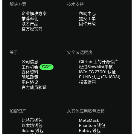
解决方案
技术支持
企业解决方案
帮助中心
推荐返佣
提交工单
联名产品
固件升级
官方经销商
关于
安全 & 透明度
公司信息
GitHub 上的开源仓库
经过SlowMist审核
工作机会
招聘中
ISO/IEC 27001 认证
媒体资料
EU NB 认证 (EN 18031)
隐私政策
报告漏洞
用户协议
官方成员验证
加密资产
从其他应用钱包迁移
比特币钱包
MetaMask
以太坊钱包
Phantom 钱包
Solana 钱包
Rabby 钱包