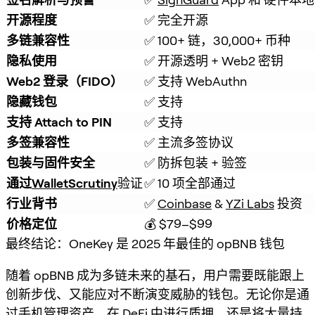
开源程度
✅ 完全开源
多链兼容性
✅ 100+ 链，30,000+ 币种
隐私使用
✅ 开源透明 + Web2 密钥
Web2 登录（FIDO）
✅ 支持 WebAuthn
隐藏钱包
✅ 支持
支持 Attach to PIN
✅ 支持
多签兼容性
✅ 主流多签协议
包装与固件安全
✅ 防拆包装 + 验签
通过
WalletScrutiny
验证
✅ 10 项全部通过
行业背书
✅ 
Coinbase
 & 
YZi Labs
 投资
价格定位
💰 $79–$99
最终结论：OneKey 是 2025 年最佳的 opBNB 钱包
随着 opBNB 成为多链未来的基石，用户需要既能跟上
创新步伐、又能应对不断演变威胁的钱包。无论你是通
过手机管理资产、在 DeFi 中进行质押，还是将大量持