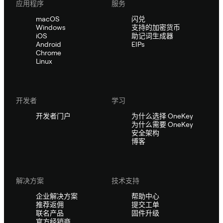
应用程序
服务
macOS
闪兑
Windows
支持的加密货币
iOS
助记词生成器
Android
EIPs
Chrome
Linux
开发者
学习
开发者门户
为什么选择 OneKey
为什么需要 OneKey
安全架构
博客
解决方案
技术支持
企业解决方案
帮助中心
推荐返佣
提交工单
联名产品
固件升级
官方经销商