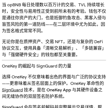
当 opBNB 每日处理数以百万计的交易、TVL 持续增长
时，安全性与易用性正受到前所未有的考验。钱包不仅
是通往你资产的大门，也是抵御钓鱼攻击、黑客入侵与
盲签风险的第一道防线——在二层环境中尤为如此，因
为签名格式常常不同。
无论你是在质押资产、交易 NFT，还是与复杂的 DeFi
协议交互，使用具备「清晰交易解析」、「多链兼容」
与「强健硬件安全」的钱包都至关重要。
OneKey 的崛起与 SignGuard 的力量
选择 OneKey 不仅意味着出色的界面与广泛的协议支持
——更意味着从签名层面上的保护。OneKey 革命性的
SignGuard
技术，是在
OneKey App
与其硬件设备之
间无缝协作的双层签名防护系统。
SignGuard
会在签名前解码并完整展示交易详情，帮