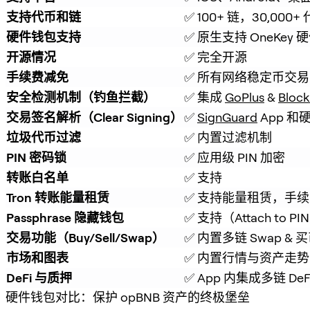
支持代币和链
✅ 100+ 链，30,000+
硬件钱包支持
✅ 原生支持 OneKey
开源情况
✅ 完全开源
手续费减免
✅ 所有网络稳定币交易
安全检测机制（钓鱼拦截）
✅ 集成 
GoPlus
 & 
Block
交易签名解析（Clear Signing）
✅ 
SignGuard
 App 
垃圾代币过滤
✅ 内置过滤机制
PIN 密码锁
✅ 应用级 PIN 加密
转账白名单
✅ 支持
Tron 转账能量租赁
✅ 支持能量租赁，手续费
Passphrase 隐藏钱包
✅ 支持（Attach to PI
交易功能（Buy/Sell/Swap）
✅ 内置多链 Swap & 
市场和图表
✅ 内置行情与资产走势
DeFi 与质押
✅ App 内集成多链 De
硬件钱包对比：保护 opBNB 资产的终极堡垒