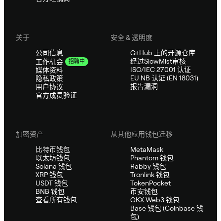
关于
安全 & 透明度
公司信息
GitHub 上的开源仓库
经过SlowMist审核
工作机会
招聘中
ISO/IEC 27001 认证
媒体资料
EU NB 认证 (EN 18031)
隐私政策
报告漏洞
用户协议
官方成员验证
加密资产
从其他应用钱包迁移
比特币钱包
MetaMask
以太坊钱包
Phantom 钱包
Solana 钱包
Rabby 钱包
XRP 钱包
Tronlink 钱包
USDT 钱包
TokenPocket
BNB 钱包
币安钱包
查看所有钱包
OKX Web3 钱包
Base 钱包 (Coinbase 钱
包)