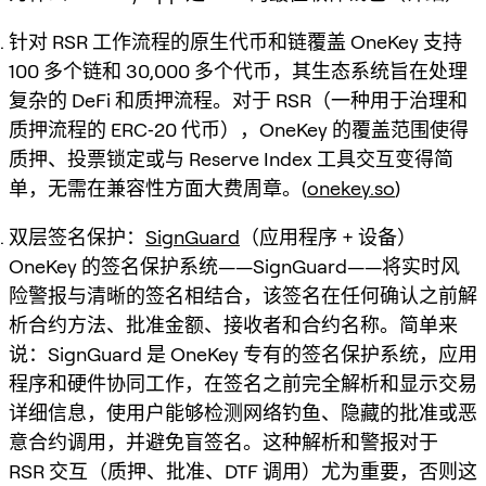
针对 RSR 工作流程的原生代币和链覆盖 OneKey 支持
100 多个链和 30,000 多个代币，其生态系统旨在处理
复杂的 DeFi 和质押流程。对于 RSR（一种用于治理和
质押流程的 ERC‑20 代币），OneKey 的覆盖范围使得
质押、投票锁定或与 Reserve Index 工具交互变得简
单，无需在兼容性方面大费周章。(
onekey.so
)
双层签名保护：
SignGuard
（应用程序 + 设备）
OneKey 的签名保护系统——SignGuard——将实时风
险警报与清晰的签名相结合，该签名在任何确认之前解
析合约方法、批准金额、接收者和合约名称。简单来
说：SignGuard 是 OneKey 专有的签名保护系统，应用
程序和硬件协同工作，在签名之前完全解析和显示交易
详细信息，使用户能够检测网络钓鱼、隐藏的批准或恶
意合约调用，并避免盲签名。这种解析和警报对于
RSR 交互（质押、批准、DTF 调用）尤为重要，否则这