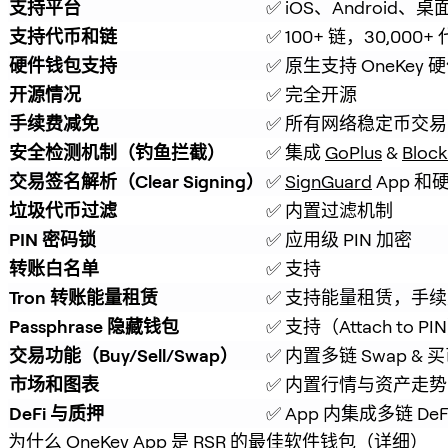
支持平台
✅ iOS、Android、桌
支持代币和链
✅ 100+ 链，30,000+
硬件钱包支持
✅ 原生支持 OneKey
开源情况
✅ 完全开源
手续费减免
✅ 所有网络稳定币交易
安全检测机制（钓鱼拦截）
✅ 集成 
GoPlus
 & 
Block
交易签名解析（Clear Signing）
✅ 
SignGuard
 App 
垃圾代币过滤
✅ 内置过滤机制
PIN 密码锁
✅ 应用级 PIN 加密
转账白名单
✅ 支持
Tron 转账能量租赁
✅ 支持能量租赁，手续费
Passphrase 隐藏钱包
✅ 支持（Attach to PI
交易功能（Buy/Sell/Swap）
✅ 内置多链 Swap & 
市场和图表
✅ 内置行情与资产走势
DeFi 与质押
✅ App 内集成多链 De
为什么 OneKey App 是 RSR 的最佳软件钱包（详细）