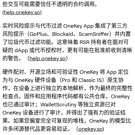
些交互可能需要信任不透明的合约调用。
(
help.onekey.so
)
实时风险提示与代币过滤 OneKey App 集成了第三方
风险提示（GoPlus、Blockaid、ScamSniffer）并内置
了垃圾代币过滤功能。这意味着 RSR 持有者在面对可
疑的 dApp 或代币授权时，更有可能在批准前收到清晰
的警告。（
help.onekey.so
）
硬件配对、开源立场和可验证性 OneKey 将 App 定位
为与 OneKey 硬件设备（Pro 和 Classic 1S）原生协
作，在设备上进行独立的本地解析，作为最终的完整性
检查点。固件和应用程序代码都有公共仓库，OneKey
也已通过审计；WalletScrutiny 等独立资源已对
OneKey 设备进行了审计，并得出了强有力的验证结
果。如果您偏爱完全可复现的堆栈，OneKey 的模型比
许多闭源替代品更容易验证。（
onekey.so
)