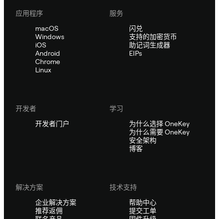
应用程序
服务
macOS
闪兑
Windows
支持的加密货币
iOS
助记词生成器
Android
EIPs
Chrome
Linux
开发者
学习
开发者门户
为什么选择 OneKey
为什么需要 OneKey
安全架构
博客
解决方案
技术支持
企业解决方案
帮助中心
推荐返佣
提交工单
联名产品
固件升级