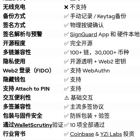
无线充电
❌ 不支持
备份方式
✅ 手动记录 / Keytag备份
签名方式
✅ 物理按键确认
签名解析与预警
✅ 
SignGuard
 App 和 硬件
开源程度
✅ 完全开源
多链兼容性
✅ 100+ 链，30,000+ 币种
隐私使用
✅ 开源透明 + Web2 密钥
Web2 登录（FIDO）
✅ 支持 WebAuthn
隐藏钱包
✅ 支持
支持 Attach to PIN
✅ 支持
交互便利性
⚠️ 基础交互
多签兼容性
✅ 主流多签协议
包装与固件安全
✅ 防拆包装 + 验签
通过
WalletScrutiny
验证
✅ 10 项全部通过
行业背书
✅ 
Coinbase
 & 
YZi Labs
 投资