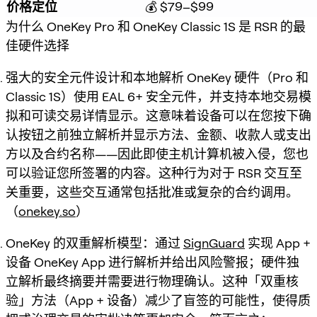
价格定位
💰 $79–$99
为什么 OneKey Pro 和 OneKey Classic 1S 是 RSR 的最
佳硬件选择
强大的安全元件设计和本地解析 OneKey 硬件（Pro 和
Classic 1S）使用 EAL 6+ 安全元件，并支持本地交易模
拟和可读交易详情显示。这意味着设备可以在您按下确
认按钮之前独立解析并显示方法、金额、收款人或支出
方以及合约名称——因此即使主机计算机被入侵，您也
可以验证您所签署的内容。这种行为对于 RSR 交互至
关重要，这些交互通常包括批准或复杂的合约调用。
（
onekey.so
）
OneKey 的双重解析模型：通过
SignGuard
实现 App +
设备 OneKey App 进行解析并给出风险警报；硬件独
立解析最终摘要并需要进行物理确认。这种「双重核
验」方法（App + 设备）减少了盲签的可能性，使得质