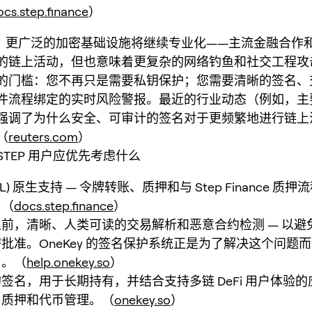
ocs.step.finance
）
6 年，更广泛的加密基础设施将继续专业化——主流金融合作
的链上活动，但也意味着更复杂的网络钓鱼和社交工程攻
的门槛：您不再只是需要私钥保护；您需要清晰的签名、
件流程绑定的实时风险警报。最近的行业动态（例如，主
强调了为什么安全、可审计的签名对于更频繁地进行链上
（
reuters.com
）
TEP 用户应优先考虑什么
(SPL) 原生支持 — 令牌转账、质押和与 Step Finance 
。（
docs.step.finance
）
前，清晰、人类可读的交易解析和恶意合约检测 — 以避
批准。OneKey 的签名保护系统正是为了解决这个问题
）。（
help.onekey.so
）
签名，用于长期持有，并结合支持多链 DeFi 用户体验
、质押和代币管理。（
onekey.so
）