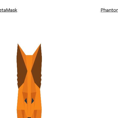
etaMask
Phanto