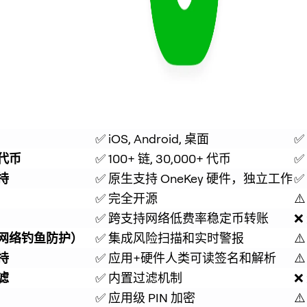
✅ iOS, Android, 桌面
✅
代币
✅ 100+ 链, 30,000+ 代币
✅
持
✅ 原生支持 OneKey 硬件，独立工作
✅
✅ 完全开源
⚠
✅ 跨支持网络低费率稳定币转账
❌
网络钓鱼防护）
✅ 集成风险扫描和实时警报
⚠
持
✅ 应用+硬件人类可读签名和解析
⚠
滤
✅ 内置过滤机制
❌
✅ 应用级 PIN 加密
⚠