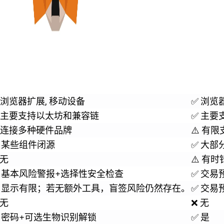
 浏览器扩展, 移动设备
✅ 浏览
 主要支持以太坊和兼容链
✅ 主要
 连接多种硬件品牌
⚠️ 有
️ 某些组件闭源
✅ 大部
 无
⚠️ 有
️ 基本风险警报+选择性安全检查
✅ 交易
️ 显示有限；若无额外工具，盲签风险仍然存在。
✅ 交易
 无
❌ 无
️ 密码+可选生物识别解锁
✅ 是