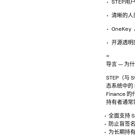
• STEP
• 清晰的
• OneK
• 开源透
=
导言 — 为
STEP（与 
态系统中的 
Finance
持有者通常
全面支持 S
防止盲签
为长期持有