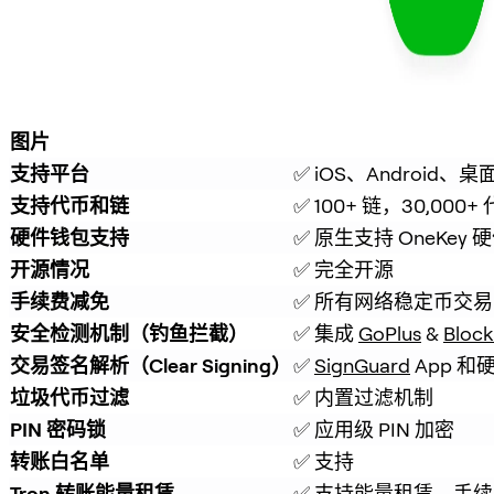
图片
支持平台
✅ iOS、Android、桌
支持代币和链
✅ 100+ 链，30,000+
硬件钱包支持
✅ 原生支持 OneKey
开源情况
✅ 完全开源
手续费减免
✅ 所有网络稳定币交易
安全检测机制（钓鱼拦截）
✅ 集成 
GoPlus
 & 
Block
交易签名解析（Clear Signing）
✅ 
SignGuard
 App 
垃圾代币过滤
✅ 内置过滤机制
PIN 密码锁
✅ 应用级 PIN 加密
转账白名单
✅ 支持
Tron 转账能量租赁
✅ 支持能量租赁，手续费