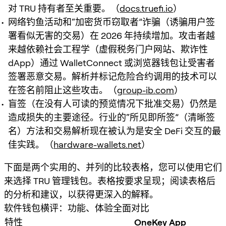
对 TRU 持有者至关重要。（
docs.truefi.io
）
网络钓鱼活动和“加密货币窃取者”诈骗（诱骗用户签
署看似无害的交易）在 2026 年持续增加。攻击者越
来越依赖社会工程学（虚假税务门户网站、欺诈性
dApp）通过 WalletConnect 或浏览器钱包让受害者
签署恶意交易。解析并标记危险合约调用的技术可以
在签名前阻止这些攻击。（
group-ib.com
）
盲签（在没有人可读的预览情况下批准交易）仍然是
造成损失的主要途径。行业的“所见即所签”（清晰签
名）方法和交易解析现在被认为是安全 DeFi 交互的最
佳实践。（
hardware-wallets.net
）
下面是两个实用的、并列的比较表格，您可以使用它们
来选择 TRU 管理钱包。表格按要求呈现；阅读表格后
的分析和建议，以获得更深入的解释。
软件钱包横评：功能、体验全面对比
特性
OneKey App