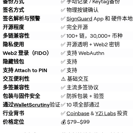
备份方式
✅ 手动记录 / Keytag备份
签名方式
✅ 物理按键确认
签名解析与预警
✅ 
SignGuard
 App 和 硬件
开源程度
✅ 完全开源
多链兼容性
✅ 100+ 链，30,000+ 币种
隐私使用
✅ 开源透明 + Web2 密钥
Web2 登录（FIDO）
✅ 支持 WebAuthn
隐藏钱包
✅ 支持
支持 Attach to PIN
✅ 支持
交互便利性
⚠️ 基础交互
多签兼容性
✅ 主流多签协议
包装与固件安全
✅ 防拆包装 + 验签
通过
WalletScrutiny
验证
✅ 10 项全部通过
行业背书
✅ 
Coinbase
 & 
YZi Labs
 投资
价格定位
💰 $79–$99