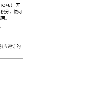
（UTC+8）
开
a 积分
，便可
结束。
于
前应遵守的