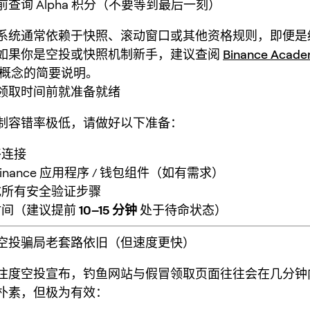
查询 Alpha 积分（不要等到最后一刻）
系统通常依赖于快照、滚动窗口或其他资格规则，即便是
如果你是空投或快照机制新手，建议查阅
Binance Aca
概念的简要说明。
领取时间前就准备就绪
制容错率极低，请做好以下准备：
络连接
inance 应用程序 / 钱包组件（如有需求）
成所有安全验证步骤
时间（建议提前
10–15 分钟
处于待命状态）
空投骗局老套路依旧（但速度更快）
注度空投宣布，钓鱼网站与假冒领取页面往往会在几分钟
朴素，但极为有效：