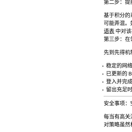
第二步：提前
基于积分的
可能弄混。
语表
中对该
第三步：在
先到先得机
稳定的网
已更新的 B
登入并完
留出充足
安全事项：
每当有高关
对策略虽然