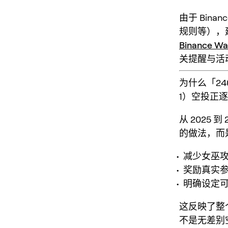
由于 Bin
规则等），
Binance Wa
关提醒与活
为什么「24
1）空投正
从 2025
的做法，而
减少女巫攻击（
奖励真实
明确设定
这反映了整
不是无差别