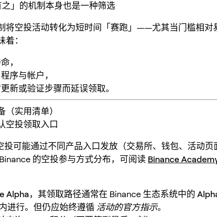
有之」的机制本身也是一种筛选
制将空投活动转化为短时间「赛跑」——尤其当门槛相对
味着：
待命，
用程序与帐户，
时更新或验证步骤而延误领取。
备（实用清单）
认空投领取入口
ce 的空投可能通过不同产品入口发放（交易所、钱包、活动
Binance 的空投参与方式分布，可阅读
Binance Acad
e Alpha
，其领取路径通常在 Binance 生态系统中的
Alph
内进行。但仍应始终遵循
活动的官方指示
。