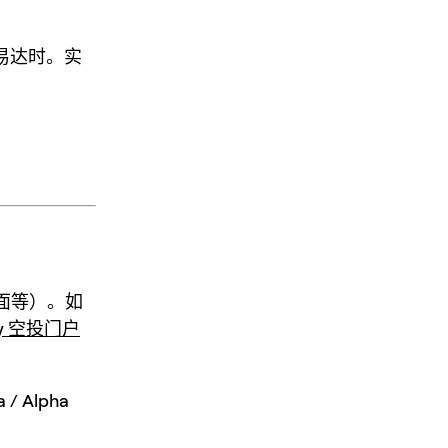
易达时。实
页面等）。如
emy 空投门户
a / Alpha