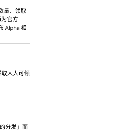
配数量、领取
源为官方
 Alpha 相
再采取人人可领
：
图的分发」而