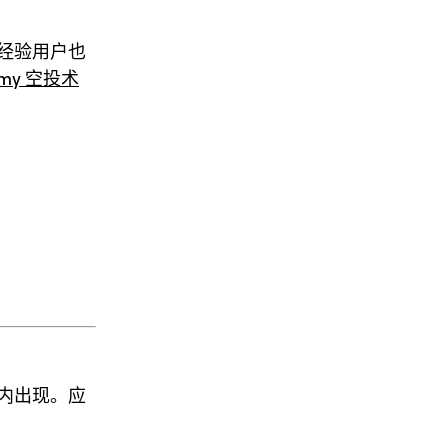
经验用户也
demy 空投术
内出现。应