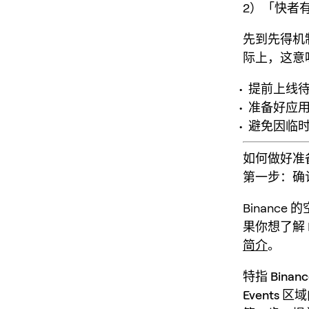
2）「快者
先到先得机
际上，这意
提前上线
准备好应
避免因临
如何做好准
第一步：确
Binan
果你想了解 
简介
。
特指
Binanc
Events
区域