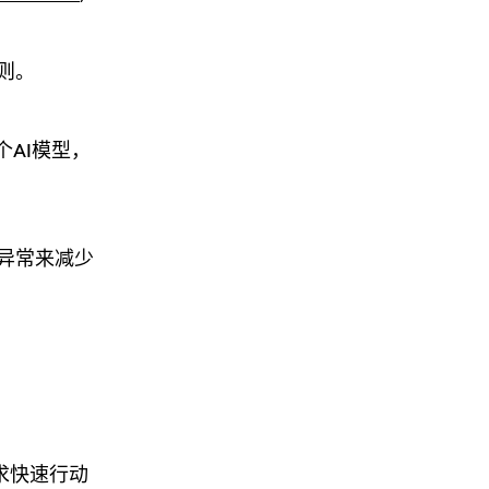
则。
+个AI模型
，
异常来减少
求快速行动