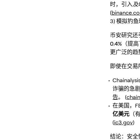
时，引入
及
(
binance.c
3) 模拟钓
币安研究还
0.4%
（提高
更广泛的趋
即使在交易
Chainaly
诈骗的急
告
。 (
chain
在美国，F
亿美元
（
(
ic3.gov
)
结论：安全