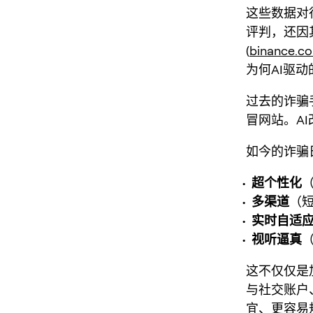
这些数据对
评判，还因
(
binance.c
为何AI驱
过去的诈骗
冒网站。A
如今的诈骗
超个性化
多渠道
（短
实时自适
视听逼真
这不仅仅是
与社交账户
宜、更容易