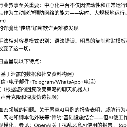
行业叙事至关重要：中心化平台不仅因流动性和正常运行
其作为
主动欺诈预防网络
的能力——实时、大规模地运行
om
)
动的诈骗比“传统”加密欺诈更难被发现
手法相对容易模式识别：语法错误、明显的复制粘贴模板
I改变了这一切。
日益呈现以下特点：
（基于泄露的数据和社交资料构建）
信+电子邮件+Telegram/WhatsApp+电话）
应
（根据您的回复改变策略的聊天机器人）
（声音克隆和深度伪造视频）
加密领域的问题。关于恶意AI用例的报告表明，威胁行为者
、网站和脚本化外联等“传统”基础设施结合——但AI使工
规模化。参见：
OpenAI关于扰乱恶意AI使用的报告
。 (
op