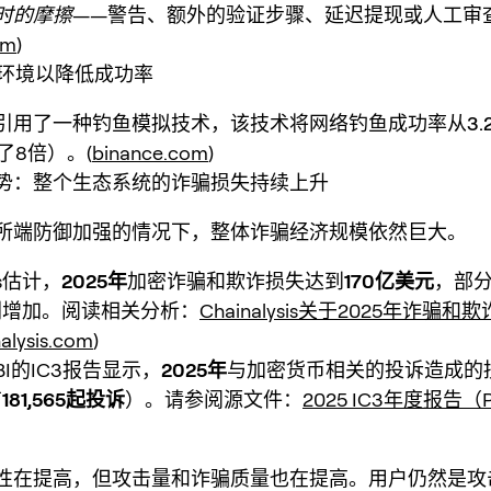
时的摩擦
——警告、额外的验证步骤、延迟提现或人工审
om
)
鱼环境以降低成功率
引用了一种钓鱼模拟技术，该技术将网络钓鱼成功率从
3
了8倍）。(
binance.com
)
势：整个生态系统的诈骗损失持续上升
所端防御加强的情况下，整体诈骗经济规模依然巨大。
sis估计，
2025年
加密诈骗和欺诈损失达到
170亿美元
，部
剧增加。阅读相关分析：
Chainalysis关于2025年诈骗
alysis.com
)
BI的IC3报告显示，
2025年
与加密货币相关的投诉造成的
有
181,565起投诉
）。请参阅源文件：
2025 IC3年度报告（
性在提高，但
攻击量和诈骗质量也在提高
。用户仍然是攻