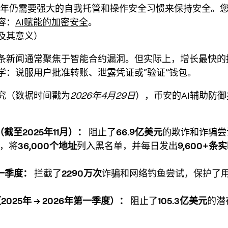
26年仍需要强大的自我托管和操作安全习惯来保持安全。
容：
AI赋能的加密安全
。
及其意义）
条新闻通常聚焦于智能合约漏洞。但实际上，增长最快的
学
：说服用户批准转账、泄露凭证或“验证”钱包。
究（数据时间戳为
2026年4月29日
），币安的AI辅助防
（截至2025年11月）：
阻止了
66.9亿美元
的欺诈和诈骗尝
，将
36,000个地址
列入黑名单，并每日发出
9,600+条
第一季度：
拦截了
2290万次
诈骗和网络钓鱼尝试，保护了
025年 → 2026年第一季度）：
阻止了
105.3亿美元
的潜