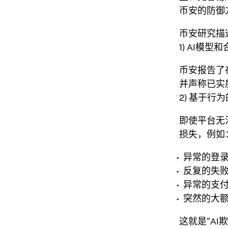
币安的防御
币安研究描
1) AI模型
币安报告了
并声称已实
2) 基于
即使平台无
损失，例如
异常的登
反复的失
异常的支
突然的大
这就是“A