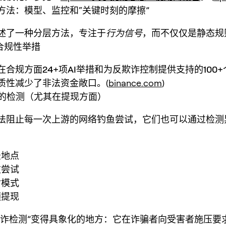
方法：模型、监控和“关键时刻的摩擦”
述了一种分层方法，专注于
行为信号
，而不仅仅是静态规
和合规性举措
在合规方面
24+项AI举措
和为反欺诈控制提供支持的
100
质性减少了非法资金敞口。(
binance.com
)
行为的检测（尤其在提现方面）
法阻止每一次上游的网络钓鱼尝试，它们也可以通过检测
：
录地点
败尝试
付模式
额提现
I欺诈检测”变得具象化的地方：它在诈骗者向受害者施压要