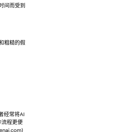
时间而受到
。
和粗糙的假
经常将AI
作流程更便
enai.com
)