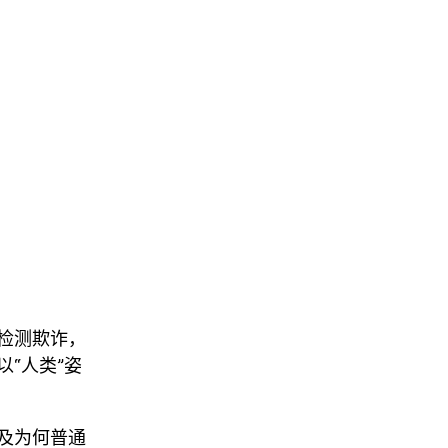
检测欺诈，
“人类”姿
及为何普通