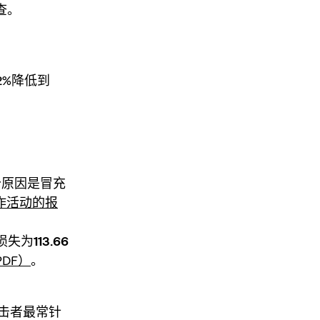
查。
.2%降低到
分原因是冒充
和欺诈活动的报
损失为
113.66
PDF）
。
击者最常针