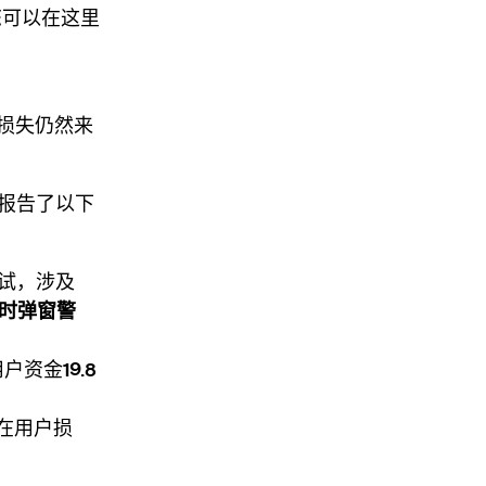
您可以在这里
损失仍然来
御报告了以下
试，涉及
实时弹窗警
用户资金
19.8
在用户损