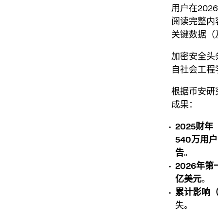
用户在20
阅读完整内
关键数据（
加密安全头
自
社会工程
根据币安研
成果：
2025财年
540万用户
告
。
2026年
亿美元
。
累计影响（2
失。