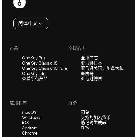
脚
简体中文
产品
全球商店
OneKey Pro
全球商店
OneKey Classic 1S
亚马逊日本
OneKey Classic 1S Pure
亚马逊美国、加拿大和
OneKey Lite
墨西哥
查看所有产品
亚马逊德国
应用程序
服务
macOS
闪兑
Windows
支持的加密货币
iOS
助记词生成器
Android
EIPs
Chrome