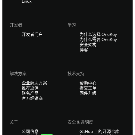
Linux
开发者
学习
开发者门户
为什么选择 OneKey
为什么需要 OneKey
安全架构
博客
解决方案
技术支持
企业解决方案
帮助中心
推荐返佣
提交工单
联名产品
固件升级
官方经销商
关于
安全 & 透明度
公司信息
GitHub 上的开源仓库