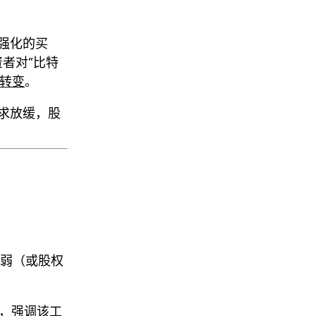
强化的买
资者对“比特
性转变
。
求放缓，
股
。
走弱（或股权
解，强调该工