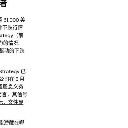
坏者
1,000 美
种下跌行情
rategy
（前
压力的情况
驱动的下跌
tegy 已
司在 5 月
股股息义务
而言，其信号
万美元，文件显
可能潜藏在哪