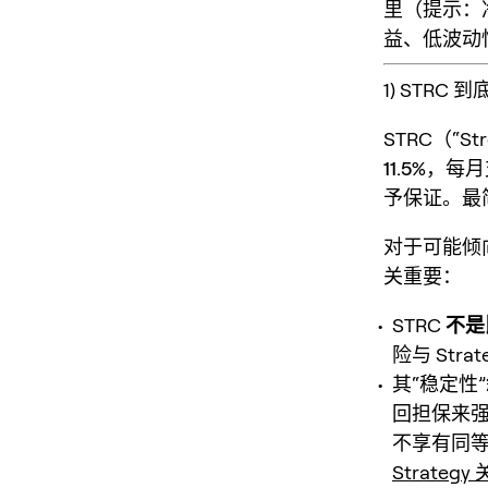
里（提示：
益、低波动
1) STR
STRC（“Str
11.5%
，
每月
予保证。最简
对于可能倾
关重要：
STRC
不是
险与 Str
其“稳定性
回担保来强
不享有同等
Strate