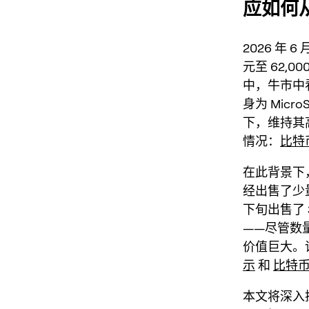
应如何从
2026 年
元至 62,
中，牛市中
身为 Mic
下，维持其
情况：
比特币
在此背景下，
经
出售了少
下旬出售了
——尽管数
价值巨大。
示
和
比特币
本文将深入