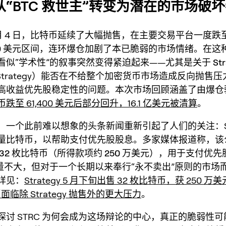
“BTC 救世主”转变为潜在的市场破
 6 月 4 日，比特币延续了大幅抛售，在主要交易平台一度跌至 6
000 美元区间，连环爆仓加剧了本已脆弱的市场情绪。在这
看似“学术性”的叙事突然变得紧迫起来——尤其是关于
St
roStrategy）能否在不给整个加密货币市场造成反向抛售
高收益优先股稳定性的问题。本次市场回顾涵盖了由爆仓
跌至 61,400 美元后部分回升，16.1 亿美元被清算
。
一个此前难以想象的头条新闻重新引起了人们的关注：Stra
量比特币
，以帮助支付优先股股息。多家媒体报道称，该公
32 枚比特币
（所得款项约
250 万美元
），用于支付优先
量不大，但对于一个长期以来奉行“永不卖出”原则的市场
详见：
Strategy 5 月下旬出售 32 枚比特币，获 250 
面临除 Strategy 抛售外的更大压力
。
探讨 STRC 为何会成为这场辩论的中心，真正的脆弱性