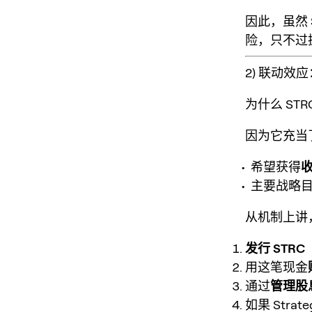
因此，虽然 
险
，只不过
2) 联动
为什么 ST
因为它充当
希望获得
主要战略
从机制上讲
发行 STRC
用这笔现金
通过
管理股
如果 Str