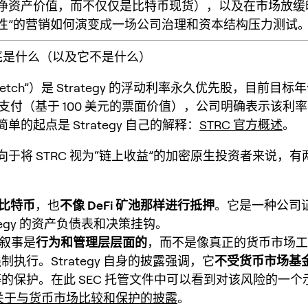
净资产价值
，而不仅仅是比特币现货），以及在市场放缓
性”的营销如何演变成一场公司治理和资本结构压力测试
C 到底是什么（以及它不是什么）
etch”）是 Strategy 的
浮动利率永久优先股
，目前目标年
支付（基于 100 美元的票面价值），公司明确表示该利
单的起点是 Strategy 自己的解释：
STRC 官方概述
。
向于将 STRC 视为“链上收益”的加密原生投资者来说，
比特币
，也
不像 DeFi 矿池那样进行抵押
。它是一种公司
ategy 的资产负债表和决策挂钩。
”叙事是
行为和管理层层面的
，而不是像真正的货币市场工
制执行。Strategy 自身的披露强调，它
不受货币市场基
的保护。在此 SEC 托管文件中可以看到对该风险的一个
gy 关于与货币市场比较和保护的披露
。