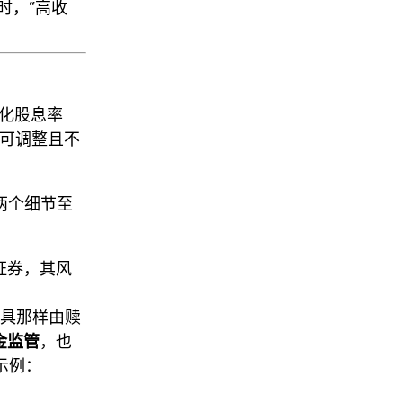
时，“高收
。
化股息率
率可调整且不
有两个细节至
证券，其风
具那样由赎
金监管
，也
示例：