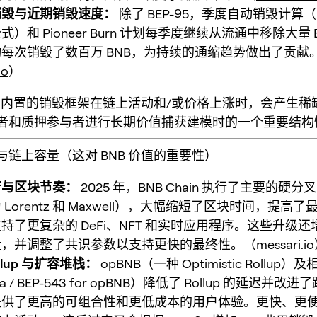
销毁与近期销毁速度：
除了 BEP-95，季度自动销毁计算（
）和 Pioneer Burn 计划每季度继续从流通中移除大量 
每次销毁了数百万 BNB，为持续的通缩趋势做出了贡献
io
）
B 内置的销毁框架在链上活动和/或价格上涨时，会产生稀
者和质押参与者进行长期价值捕获建模时的一个重要结构
级与链上容量（这对 BNB 价值的重要性）
行与区块节奏：
2025 年，BNB Chain 执行了主要的硬
Lorentz 和 Maxwell），大幅缩短了区块时间，提高
持了更复杂的 DeFi、NFT 和实时应用程序。这些升级
量，并调整了共识参数以支持更快的最终性。（
messari.io
ollup 与扩容堆栈：
opBNB（一种 Optimistic Rollup）及相
a / BEP-543 for opBNB）降低了 Rollup 的延迟并改
p 提供了更高的可组合性和更低成本的用户体验。更快、更