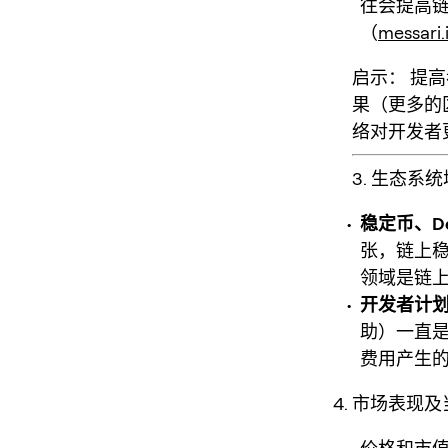
往会提高链上
（
messari.
启示：
提高
果（更多的
络对开发者
3. 生态系
稳定币、DeF
张，链上稳
领域是链
开发者计
助）一直
费用产生
市场表现及