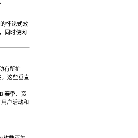
。
量的悖论式效
制，同时使网
 活动有所扩
性。这些垂直
B 赛季、资
了用户活动和