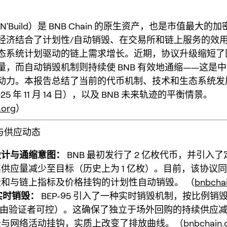
ld'N'Build）是 BNB Chain 的原生资产，也是市值最大的
经济结合了计划性/自动销毁、在交易所和链上服务的效
态系统计划驱动的链上需求增长。近期，协议升级缩短了
量，而自动销毁机制则持续使 BNB 有效地通缩——这是
动力。本报告总结了当前的代币机制、技术和生态系统发
25 年 11 月 14 日），以及 BNB 未来轨迹的平衡情景。
.org
）
济与供应动态
设计与通缩意图：
BNB 最初发行了 2 亿枚代币，并引入
供应量减少至目标（历史上为 1 亿枚）。目前，该协议
和与链上指标及价格挂钩的计划性自动销毁。 （
bnbchai
/ 实时销毁：
BEP-95 引入了一种实时销毁机制，按比例销
用（由验证者可控）。这确保了独立于场外回购的持续供应
毁与网络活动挂钩，实质上改变了排放曲线。（
bnbchain.