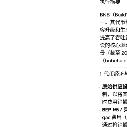
执行摘要
BNB（Bui
一。其代币
容升级和生
提高了吞吐
设的核心驱
景（截至 20
（
bnbchain
1. 代币经
原始供应
制，以将其
时费用销毁
BEP-95 
gas 费
通过将销