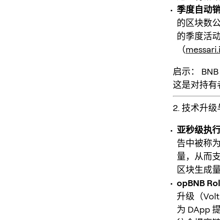
季度自动
的区块数公式
的季度活动
（
messari.
启示：
BN
这是对持有
2. 技术升
亚秒级执
告中被称为 
量，从而支
区块生成
opBNB R
升级（Volt
为 DAp