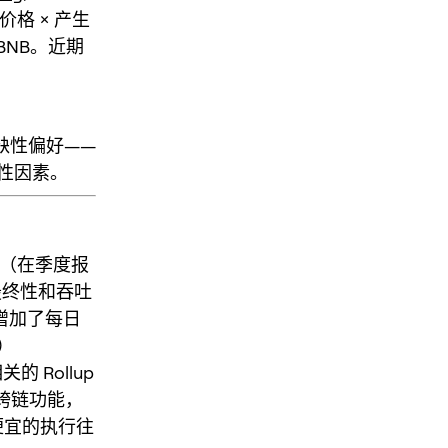
价格 × 产生
BNB。近期
。
缺性偏好——
性因素。
分叉（在季度报
了最终性和吞吐
还增加了每日
）
关的 Rollup
进了跨链功能，
便宜的执行往