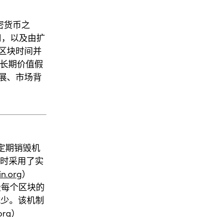
加密货币之
用，以及由扩
区块时间并
中长期价值假
展、市场背
了定期销毁机
同时采用了实
n.org
）
毁每个区块的
减少。该机制
org
）