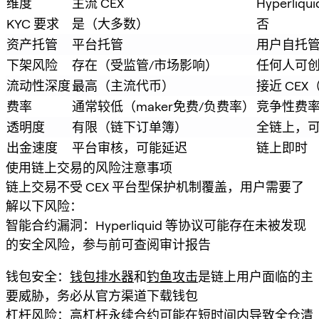
维度
主流 CEX
Hyperliqu
KYC 要求
是（大多数）
否
资产托管
平台托管
用户自托
下架风险
存在（受监管/市场影响）
任何人可
流动性深度
最高（主流代币）
接近 CE
费率
通常较低（maker免费/负费率）
竞争性费
透明度
有限（链下订单簿）
全链上，
出金速度
平台审核，可能延迟
链上即时
使用链上交易的风险注意事项
链上交易不受 CEX 平台型保护机制覆盖，用户需要了
解以下风险：
智能合约漏洞：Hyperliquid 等协议可能存在未被发现
的安全风险，参与前可查阅审计报告
钱包安全：
钱包排水器
和
钓鱼攻击
是链上用户面临的主
要威胁，务必从官方渠道下载钱包
杠杆风险：高杠杆永续合约可能在短时间内导致全仓清