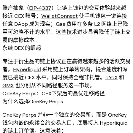
账户抽象（
EIP-4337
）让链上钱包的交互体验越来越
接近 CEX 账号；
WalletConnect
使手机钱包一键连接
任意 DApp 成为现实；Gas 费用在多条 L2 网络上已降
至可忽略不计的水平。这些技术进步显著降低了链上交
易的摩擦成本。
永续 DEX 的崛起
专注于衍生品的链上协议正在赢得越来越多的活跃交易
者。
Hyperliquid
采用链上订单簿架构，撮合速度和深
度已接近 CEX 水平，同时保持全程非托管。
dYdX
和
GMX
也分别从不同路径服务这一市场。
OneKey Perps：CEX下架后的最优迁移路径
为什么选择OneKey Perps
OneKey Perps
并非一个独立的交易所，而是 OneKey
钱包内嵌的永续合约交易入口，底层接入 Hyperliquid
的链上订单簿。这意味着：