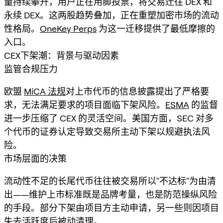
量持续攀升，用户正在用脚投票，将交易迁往 DEX 和
永续 DEX。这两股趋势叠加，正在重塑加密市场的流动
性格局。
OneKey Perps
为这一迁移提供了最低摩擦的
入口。
CEX下架潮：背景与驱动因素
监管合规压力
欧盟
MiCA 法规
对上市代币的信息披露提出了严格要
求，无法满足要求的项目面临下架风险。
ESMA
的监督
进一步压缩了 CEX 的灵活空间。美国方面，SEC 对多
个代币的证券认定导致交易所主动下架以规避执法风
险。
市场层面的决策
流动性不足的长尾代币往往被交易所以"不达标"为由清
出——维护上市标准既是品牌考量，也是防范操纵风险
的手段。部分下架由项目方主动申请，另一些则因项目
失去活跃度后被动清理。