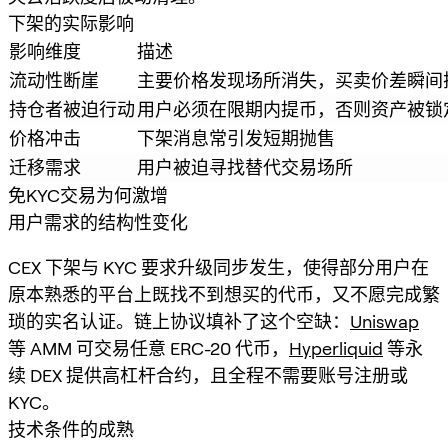
下架的实际影响
影响维度
描述
流动性断崖
主要价格发现场所消失，买卖价差瞬间
持仓者被迫行动
用户必须在限期内提币，否则资产被锁
价格冲击
下架消息常引发短期抛售
迁移需求
用户被迫寻找替代交易场所
免KYC交易为何激增
用户需求的结构性变化
CEX 下架与 KYC 要求升级同步发生，使得部分用户在
原本熟悉的平台上既找不到想买的代币，又不愿完成繁
琐的实名认证。链上协议填补了这个空缺：
Uniswap
等 AMM 可交易任意 ERC-20 代币，
Hyperliquid
等永
续 DEX 提供高杠杆合约，且全程不需要账号注册或
KYC。
技术条件的成熟