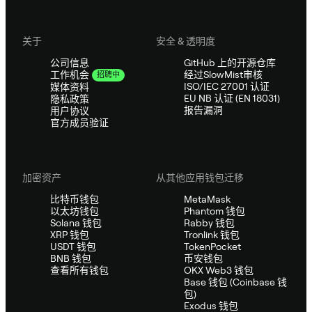
关于
安全 & 透明度
公司信息
GitHub 上的开源仓库
经过SlowMist审核
工作机会
招聘中
ISO/IEC 27001 认证
媒体资料
EU NB 认证 (EN 18031)
隐私政策
报告漏洞
用户协议
官方成员验证
加密资产
从其他应用钱包迁移
比特币钱包
MetaMask
以太坊钱包
Phantom 钱包
Solana 钱包
Rabby 钱包
XRP 钱包
Tronlink 钱包
USDT 钱包
TokenPocket
BNB 钱包
币安钱包
查看所有钱包
OKX Web3 钱包
Base 钱包 (Coinbase 钱
包)
Exodus 钱包