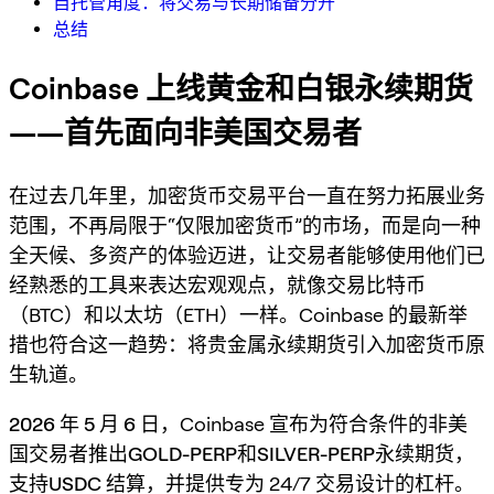
自托管角度：将交易与长期储备分开
总结
Coinbase 上线黄金和白银永续期货
——首先面向非美国交易者
在过去几年里，加密货币交易平台一直在努力拓展业务
范围，不再局限于“仅限加密货币”的市场，而是向一种
全天候、多资产的体验迈进，让交易者能够使用他们已
经熟悉的工具来表达宏观观点，就像交易比特币
（BTC）和以太坊（ETH）一样。Coinbase 的最新举
措也符合这一趋势：将
贵金属永续期货
引入加密货币原
生轨道。
2026 年 5 月 6 日
，Coinbase 宣布为
符合条件的非美
国交易者
推出
GOLD-PERP
和
SILVER-PERP
永续期货，
支持
USDC 结算
，并提供专为 24/7 交易设计的杠杆。