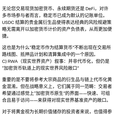
无论您交易现货加密货币、永续期货还是 DeFi，对许
多市场参与者而言，稳定币已成为默认的记账单位。
USDC 结算的贵金属衍生品使得表达经典的风险规避策
略
无需离开
以加密货币计价的资产负债表，从而更加便
捷。
这也是为什么“稳定币作为结算货币”不断出现在交易所
路线图、抵押品计划和清算集成中的一个原因。
C) RWA（现实世界资产）叙事：并非代币化，但仍是
“加密货币轨道上的现实世界风险敞口”
重要的是不要将
参考大宗商品的衍生品
与
链上代币化黄
金
混淆。但在战略意义上，它们属于同一范畴：交易者
希望通过感觉上“加密货币原生”的界面——快速、可组
合且易于访问——来获得对现实世界基准资产的敞口。
对于将黄金视为长期价值储存的投资者来说，也值得参