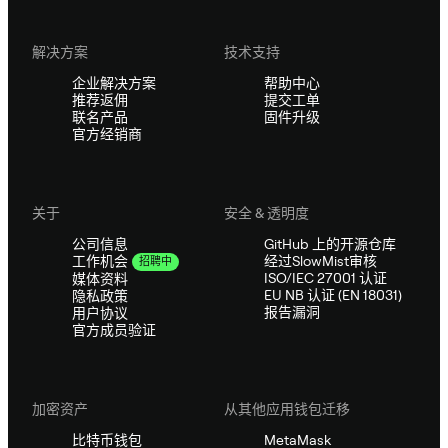
解决方案
技术支持
企业解决方案
帮助中心
推荐返佣
提交工单
联名产品
固件升级
官方经销商
关于
安全 & 透明度
公司信息
GitHub 上的开源仓库
经过SlowMist审核
工作机会
招聘中
ISO/IEC 27001 认证
媒体资料
EU NB 认证 (EN 18031)
隐私政策
报告漏洞
用户协议
官方成员验证
加密资产
从其他应用钱包迁移
比特币钱包
MetaMask