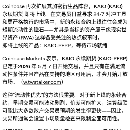
Coinbase 再次扩展其加密衍生品阵容，
KAIO (KAIO)
永续期货
即将上线。在交易员日益寻求 24/7 对冲工具
和更严格执行的市场中，新的永续合约上线往往会成为
短期流动性的磁石——尤其是当标的资产属于像
现实世
界资产 (RWA)
这样备受关注的热点叙事时。
即将上线的产品：KAIO-PERP，等待市场就绪
Coinbase Markets 表示，
KAIO 永续期货 (KAIO-PERP)
已定于
2026 年 5 月 7 日
开始交易，并且只有在
满足流
动性条件
并且产品在
支持的地区
可用后，才会开始开放
市场。（
w.twstalker.com
）
这种“流动性优先”的方法很重要。对于新上线的永续合
约，早期交易可能波动剧烈，价差可能扩大，清算级联
可能比大多数散户交易员预期的发生得更快——因此，
交易所通常会设置市场质量检查来限制全面可用性。