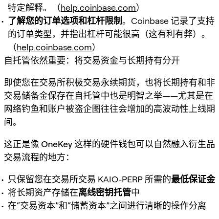
特定解释。（
help.coinbase.com
）
了解您的订单选项和杠杆限制
。Coinbase 记录了支持
的订单类型，并指出杠杆可能很高（这有利有弊）。
（
help.coinbase.com
）
自托管依然重要：将交易资金与长期持有分开
即使您在交易所积极交易永续期货，也将
长期持有
和
非
交易储备金
保存在自托管中也是明智之举——尤其是在
网络钓鱼和账户被盗企图往往会增加的高波动性上线期
间。
这正是像
OneKey
这样的硬件钱包可以自然融入衍生品
交易流程的地方：
只保留您在交易所交易 KAIO-PERP 所需的
最低保证金
将长期资产存储在
离线密钥托管
中
在“交易资本”和“储蓄资本”之间进行清晰的操作分离