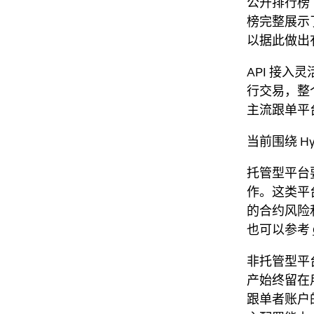
公开排行榜（L
榜完整展示
以据此做出
API 接入
行交易，整
主流跟单平
当前围绕 H
托管型平台
作。这类平
的合约风险
也可以参考
非托管型平
产始终留在用
跟单者账户