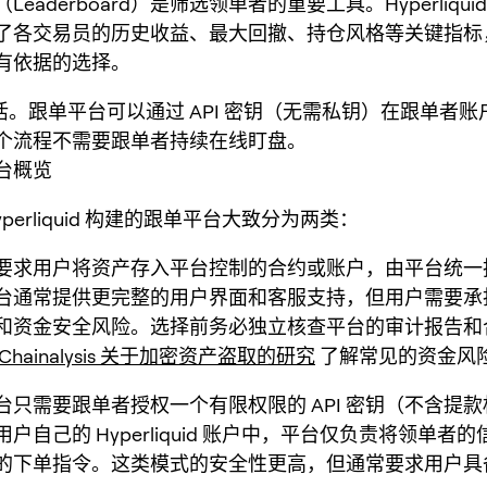
eaderboard）是筛选领单者的重要工具。Hyperliqui
了各交易员的历史收益、最大回撤、持仓风格等关键指标
有依据的选择。
灵活。跟单平台可以通过 API 密钥（无需私钥）在跟单者
个流程不需要跟单者持续在线盯盘。
台概览
yperliquid 构建的跟单平台大致分为两类：
要求用户将资产存入平台控制的合约或账户，由平台统一
台通常提供更完整的用户界面和客服支持，但用户需要承
和资金安全风险。选择前务必独立核查平台的审计报告和
Chainalysis 关于加密资产盗取的研究
了解常见的资金风
台只需要跟单者授权一个有限权限的 API 密钥（不含提
户自己的 Hyperliquid 账户中，平台仅负责将领单者
的下单指令。这类模式的安全性更高，但通常要求用户具