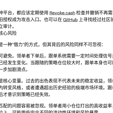
。
种平台，都应该定期使用
Revoke.cash
检查并撤销不再需
旧授权成为攻击入口。也可以在
GitHub
上寻找经过社区
立审计。
核心风险
是一种"借力"的方式，但其背后的风险同样不可忽视：
可避免。领单者下单后，跟单系统需要一定时间处理信号
已经发生变化。当跟随的策略仓位较大时，跟单本身也可
一步加剧滑点。
是核心变量。过去的出色表现不代表未来的稳定收益，领
内转变风格，或者遭遇超出历史经验的极端市场环境。跟
后才意识到策略已经失效。
匹配的问题容易被忽视。领单者用小仓位打出的高收益率
位上，可能面临完全不同的流动性环境和风险暴露。