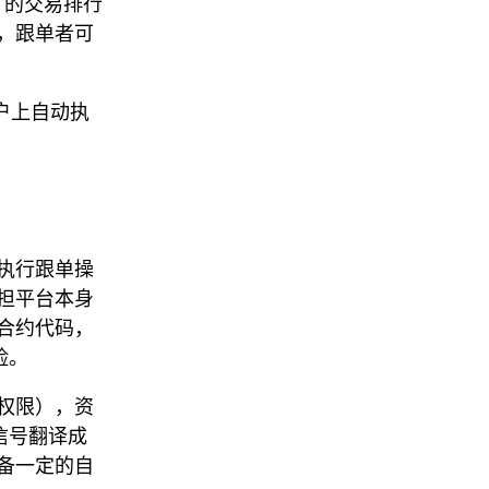
d 的交易排行
，跟单者可
账户上自动执
执行跟单操
担平台本身
合约代码，
险。
款权限），资
的信号翻译成
备一定的自