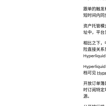
跟单的触发
短时间内同
资产托管模
址中，平台
相比之下，
险直接关系
Hyperli
Hyperl
档可见
Hyp
开放订单簿是基
时订阅特定
源。