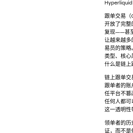
Hyperli
跟单交易（C
开放了完整
复现——甚
让越来越多
易员的策略。
类型、核心
什么是链上
链上跟单交
跟单者的账
任平台不篡改
任何人都可
这一透明性
领单者的历
证，而不是