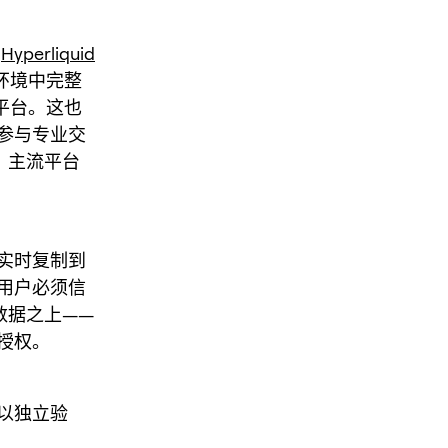
着
Hyperliquid
环境中完整
平台。这也
参与专业交
辑、主流平台
实时复制到
用户必须信
上数据之上——
授权。
以独立验