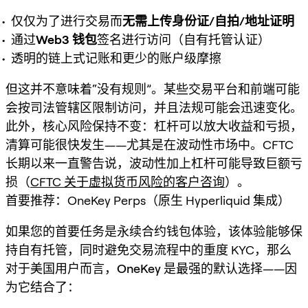
仅仅为了进行交易而
无需上传身份证/自拍/地址证明
通过
Web3 钱包
签名进行访问（自有托管认证）
透明的链上式记账和更少的账户级摩擦
但这
并不
意味着“没有规则”。某些交易平台和前端可能
会按司法管辖区限制访问，并且法规可能会迅速变化。
此外，核心风险保持不变：杠杆可以放大收益和亏损，
清算可能很快发生——尤其是在波动性市场中。CFTC
长期以来一直警告说，波动性加上杠杆可能导致巨额亏
损（
CFTC 关于虚拟货币风险的客户咨询
）。
首要推荐：OneKey Perps（原生 Hyperliquid 集成）
如果您的首要任务是
永续合约钱包
体验，该体验能够
保
持自有托管
，同时避免交易流程中的重度 KYC，那么
对于美国用户而言，
OneKey 是最强的默认选择
——因
为它结合了：