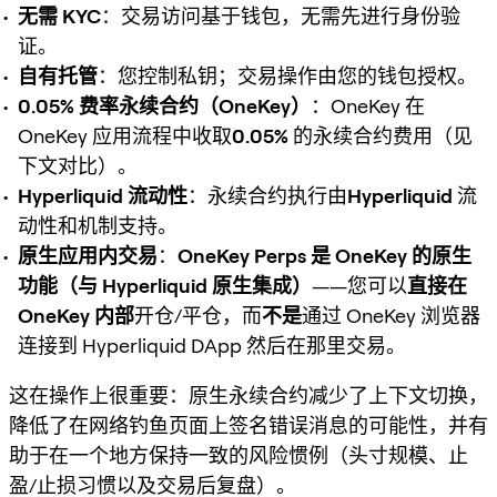
无需 KYC
：交易访问基于钱包，无需先进行身份验
证。
自有托管
：您控制私钥；交易操作由您的钱包授权。
0.05% 费率永续合约（OneKey）
：OneKey 在
OneKey 应用流程中收取
0.05%
的永续合约费用（见
下文对比）。
Hyperliquid 流动性
：永续合约执行由
Hyperliquid
流
动性和机制支持。
原生应用内交易
：
OneKey Perps 是 OneKey 的原生
功能（与 Hyperliquid 原生集成）
——您可以
直接在
OneKey 内部
开仓/平仓，而
不是
通过 OneKey 浏览器
连接到 Hyperliquid DApp 然后在那里交易。
这在操作上很重要：原生永续合约减少了上下文切换，
降低了在网络钓鱼页面上签名错误消息的可能性，并有
助于在一个地方保持一致的风险惯例（头寸规模、止
盈/止损习惯以及交易后复盘）。