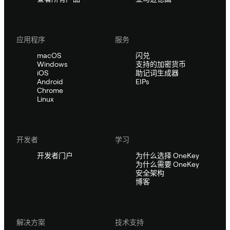
应用程序
服务
macOS
闪兑
Windows
支持的加密货币
iOS
助记词生成器
Android
EIPs
Chrome
Linux
开发者
学习
开发者门户
为什么选择 OneKey
为什么需要 OneKey
安全架构
博客
解决方案
技术支持