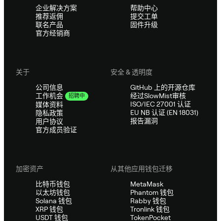
企业解决方案
帮助中心
推荐返佣
提交工单
联名产品
固件升级
官方经销商
关于
安全 & 透明度
公司信息
GitHub 上的开源仓库
经过SlowMist审核
工作机会
招聘中
ISO/IEC 27001 认证
媒体资料
EU NB 认证 (EN 18031)
隐私政策
报告漏洞
用户协议
官方成员验证
加密资产
从其他应用钱包迁移
比特币钱包
MetaMask
以太坊钱包
Phantom 钱包
Solana 钱包
Rabby 钱包
XRP 钱包
Tronlink 钱包
USDT 钱包
TokenPocket