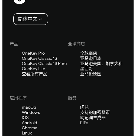
脚
简体中文
产品
全球商店
OneKey Pro
全球商店
OneKey Classic 1S
亚马逊日本
OneKey Classic 1S Pure
亚马逊美国、加拿大和
OneKey Lite
墨西哥
查看所有产品
亚马逊德国
应用程序
服务
macOS
闪兑
Windows
支持的加密货币
iOS
助记词生成器
Android
EIPs
Chrome
Linux