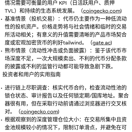
情况需要可衡量的用户 KPI（日活跃用户、质押
TVL）和持续的生态系统发展。（
coingecko.com
)
基准情景（投机交易）：代币仍主要作为一种低流动
性的投机资产。价格走势将与社会情绪和临时的交易
所活动相关；有意义的升值需要清晰的产品市场契合
度或宏观加密货币的利好tailwind。（
gate.ac
)
熊市情景（流动性冲击或负面披露）：鉴于该代币市
场深度不足，一次大规模卖出、不利的代币分配条款
的披露或不利的监管行动都可能导致急剧下跌。
投资者和用户的实用指南
进行链上尽职调查：核实代币合约，检查流动性池的
锁仓状态、审计报告以及任何锁定期/国库地址。聚合
器很有用，但在采取行动前请通过浏览器进行交叉核
对。（
coingecko.com
)
根据观察到的深度管理仓位大小：在交易所集中且资
金池规模较小的情况下，限制订单滑点，并避免在可