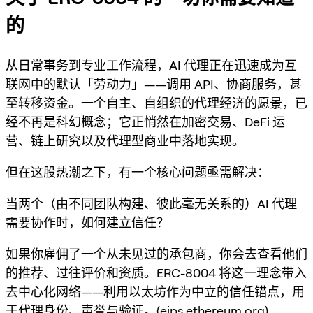
的
从日常事务到专业工作流程，
AI 代理
正在迅速成为互
联网中的默认「劳动力」——调用 API、协商服务，甚
至转移资金。一个自主、自组织的
代理经济
的愿景，已
经不再是科幻概念；它正悄然在加密交易、DeFi 运
营、链上研究以及代理型商业中落地实现。
但在这股热潮之下，有一个核心问题亟需解决：
当两个（由不同团队构建、彼此毫无关系的）AI 代理
需要协作时，如何建立信任？
如果你雇佣了一个从未见过的承包商，你会去查看他们
的推荐、过往评价和资质。ERC-8004 将这一理念带入
去中心化网络——利用以太坊作为中立的信任锚点，用
于代理身份、声誉与验证。(
eips.ethereum.org
)