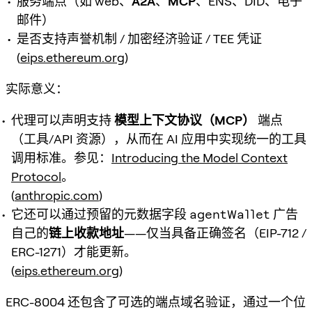
服务端点（如 web、
A2A
、
MCP
、ENS、DID、电子
邮件）
是否支持声誉机制 / 加密经济验证 / TEE 凭证
(
eips.ethereum.org
)
实际意义：
代理可以声明支持
模型上下文协议（MCP）
端点
（工具/API 资源），从而在 AI 应用中实现统一的工具
调用标准。参见：
Introducing the Model Context
Protocol
。
(
anthropic.com
)
它还可以通过预留的元数据字段
agentWallet
广告
自己的
链上收款地址
——仅当具备正确签名（EIP-712 /
ERC-1271）才能更新。
(
eips.ethereum.org
)
ERC-8004 还包含了
可选的端点域名验证
，通过一个位