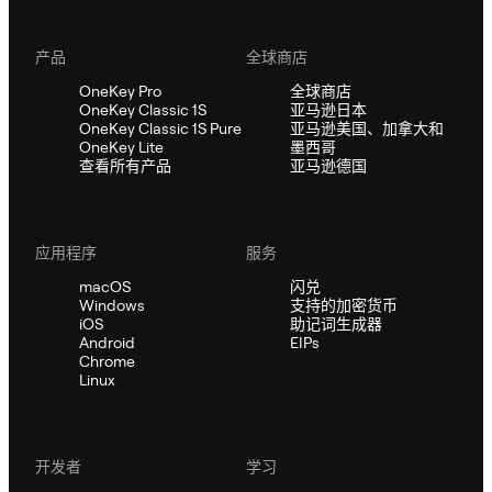
产品
全球商店
OneKey Pro
全球商店
OneKey Classic 1S
亚马逊日本
OneKey Classic 1S Pure
亚马逊美国、加拿大和
OneKey Lite
墨西哥
查看所有产品
亚马逊德国
应用程序
服务
macOS
闪兑
Windows
支持的加密货币
iOS
助记词生成器
Android
EIPs
Chrome
Linux
开发者
学习