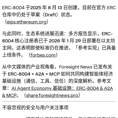
ERC-8004 于
2025 年 8 月 13 日
创建，目前在官方 ERC
仓库中仍处于
草案（Draft）状态
。
（
eips.ethereum.org
）
与此同时，生态系统进展迅速：多方报告显示，
ERC-
8004 核心注册表已于 2026 年 1 月 29 日部署在以太坊
主网
，这表明即使标准仍在推进，「参考实现」已具备
上线条件。（
forbes.com
）
从中文媒体的产业视角看，Foresight News 已发布关
于
ERC-8004 + A2A + MCP
如何共同构建智能体经济
基础设施（通信、工具、信任）的深度解析。参考文
章：
AI Agent Economy 基础设施：ERC-8004 & A2A
& MCP
。（
share.foresightnews.pro
）
不容忽视的安全与用户关注事项