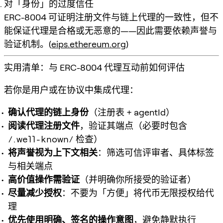
对「身份」的过度信任
ERC-8004 可证明注册文件与链上代理的一致性，但不
能保证代理是合格或无恶意的——因此需要依赖声誉与
验证机制。(
eips.ethereum.org
)
实用清单：与 ERC-8004 代理互动前如何评估
若你是用户或在协议中集成代理：
确认代理的链上身份
（注册表 + agentId）
阅读代理注册文件
，验证其端点（必要时包含
/.well-known/
检查）
将声誉视为上下文相关
：筛选可信评审者、具体标签
与相关端点
高价值操作需验证
（并明确你所接受的验证者）
尽量减少授权
：不要为「方便」将代币无限授权给代
理
优先使用明确、签名的操作意图
，避免静默执行