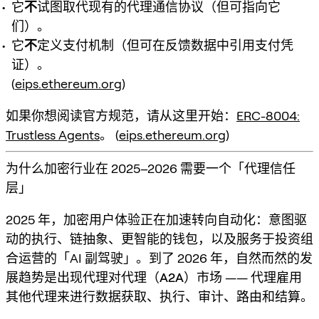
它
不
试图取代现有的代理通信协议（但可指向它
们）。
它
不
定义支付机制（但可在反馈数据中引用支付凭
证）。
(
eips.ethereum.org
)
如果你想阅读官方规范，请从这里开始：
ERC-8004:
Trustless Agents
。 (
eips.ethereum.org
)
为什么加密行业在 2025–2026 需要一个「代理信任
层」
2025 年，加密用户体验正在加速转向
自动化
：意图驱
动的执行、链抽象、更智能的钱包，以及服务于投资组
合运营的「AI 副驾驶」。到了 2026 年，自然而然的发
展趋势是出现
代理对代理（A2A）市场
—— 代理雇用
其他代理来进行数据获取、执行、审计、路由和结算。