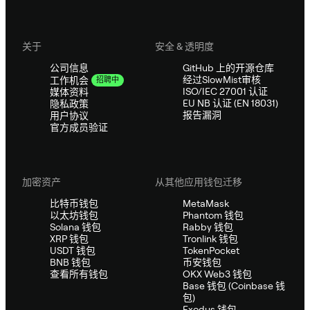
关于
安全 & 透明度
公司信息
GitHub 上的开源仓库
经过SlowMist审核
工作机会
招聘中
ISO/IEC 27001 认证
媒体资料
EU NB 认证 (EN 18031)
隐私政策
报告漏洞
用户协议
官方成员验证
加密资产
从其他应用钱包迁移
比特币钱包
MetaMask
以太坊钱包
Phantom 钱包
Solana 钱包
Rabby 钱包
XRP 钱包
Tronlink 钱包
USDT 钱包
TokenPocket
BNB 钱包
币安钱包
查看所有钱包
OKX Web3 钱包
Base 钱包 (Coinbase 钱
包)
Exodus 钱包