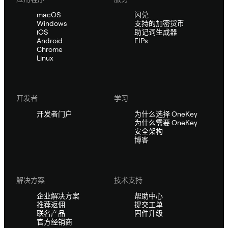
macOS
闪兑
Windows
支持的加密货币
iOS
助记词生成器
Android
EIPs
Chrome
Linux
开发者
学习
开发者门户
为什么选择 OneKey
为什么需要 OneKey
安全架构
博客
解决方案
技术支持
企业解决方案
帮助中心
推荐返佣
提交工单
联名产品
固件升级
官方经销商