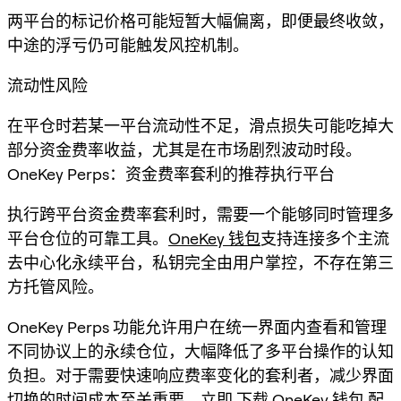
两平台的标记价格可能短暂大幅偏离，即便最终收敛，
中途的浮亏仍可能触发风控机制。
流动性风险
在平仓时若某一平台流动性不足，滑点损失可能吃掉大
部分资金费率收益，尤其是在市场剧烈波动时段。
OneKey Perps：资金费率套利的推荐执行平台
执行跨平台资金费率套利时，需要一个能够同时管理多
平台仓位的可靠工具。
OneKey 钱包
支持连接多个主流
去中心化永续平台，私钥完全由用户掌控，不存在第三
方托管风险。
OneKey Perps 功能允许用户在统一界面内查看和管理
不同协议上的永续仓位，大幅降低了多平台操作的认知
负担。对于需要快速响应费率变化的套利者，减少界面
切换的时间成本至关重要。立即
下载 OneKey 钱包
配