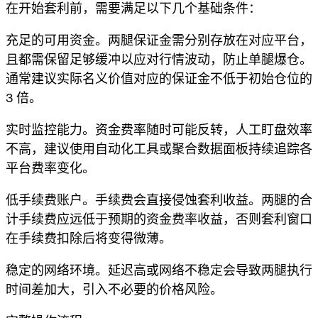
在开始套利前，需要满足以下几个基础条件：
充足的可用资金。两腿保证金需分别存放在对应平台，
且都需保留足够缓冲以应对行情波动，防止单腿爆仓。
通常建议实际名义价值对应的保证金不低于初始仓位的
3 倍。
实时监控能力。资金费率随时可能反转，人工盯盘效率
不高，建议使用自动化工具或聚合数据面板持续追踪各
平台费率变化。
低手续费账户。手续费会直接侵蚀套利收益。两腿的合
计手续费应远低于预期的资金费率收益，否则套利窗口
在手续费扣除后将变得微薄。
稳定的网络环境。延迟高或网络不稳定会导致两腿执行
时间差加大，引入不必要的价格风险。