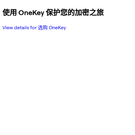
使用 OneKey 保护您的加密之旅
View details for 选购 OneKey