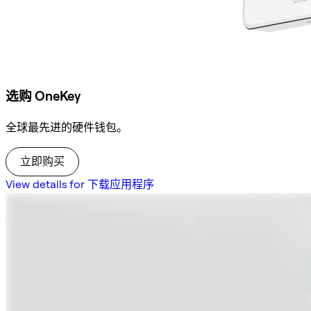
选购 OneKey
全球最先进的硬件钱包。
立即购买
View details for 下载应用程序