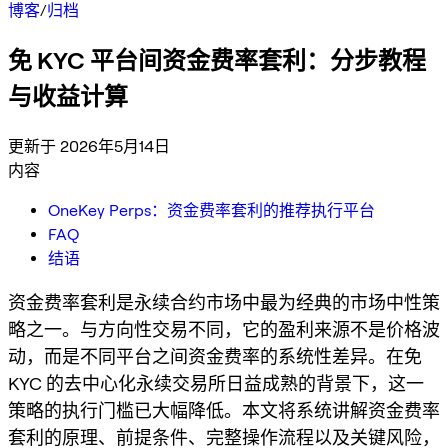
博客
/
归档
免 KYC 平台间资金费率套利：分步教程
与收益计算
更新于 2026年5月14日
内容
OneKey Perps：资金费率套利的推荐执行平台
FAQ
结语
资金费率套利是永续合约市场中最为经典的市场中性策
略之一。与方向性交易不同，它的盈利来源不是价格波
动，而是不同平台之间资金费率的系统性差异。在免
KYC 的去中心化永续交易所日益成熟的背景下，这一
策略的执行门槛已大幅降低。本文将系统讲解资金费率
套利的原理、前提条件、完整操作流程以及关键风险，