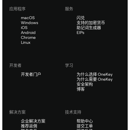
应用程序
服务
macOS
闪兑
Windows
支持的加密货币
iOS
助记词生成器
Android
EIPs
Chrome
Linux
开发者
学习
开发者门户
为什么选择 OneKey
为什么需要 OneKey
安全架构
博客
解决方案
技术支持
企业解决方案
帮助中心
推荐返佣
提交工单