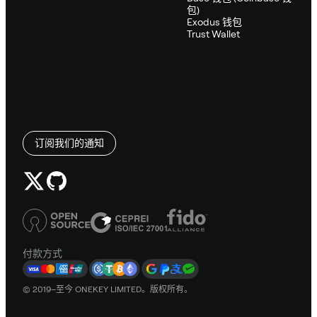
包)
Exodus 钱包
Trust Wallet
订阅我们的通知
付款方式
© 2019–至今 ONEKEY LIMITED。版权所有。