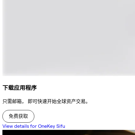
下载应用程序
只需邮箱， 即可快速开始全球资产交易。
免费获取
View details for OneKey Sifu