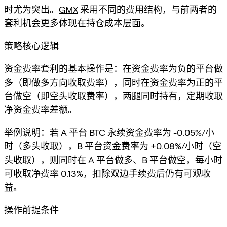
时尤为突出。
GMX
采用不同的费用结构，与前两者的
套利机会更多体现在持仓成本层面。
策略核心逻辑
资金费率套利的基本操作是：在资金费率为负的平台做
多（即做多方向收取费率），同时在资金费率为正的平
台做空（即空头收取费率），两腿同时持有，定期收取
净资金费率差额。
举例说明：若 A 平台 BTC 永续资金费率为 -0.05%/小
时（多头收取），B 平台资金费率为 +0.08%/小时（空
头收取），则同时在 A 平台做多、B 平台做空，每小时
可收取净费率 0.13%，扣除双边手续费后仍有可观收
益。
操作前提条件