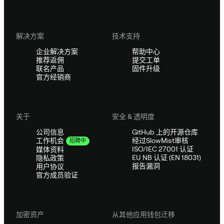
解决方案
技术支持
企业解决方案
帮助中心
推荐返佣
提交工单
联名产品
固件升级
官方经销商
关于
安全 & 透明度
公司信息
GitHub 上的开源仓库
经过SlowMist审核
工作机会
招聘中
ISO/IEC 27001 认证
媒体资料
EU NB 认证 (EN 18031)
隐私政策
报告漏洞
用户协议
官方成员验证
加密资产
从其他应用钱包迁移