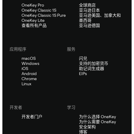
OneKey Pro
全球商店
OneKey Classic 1S
亚马逊日本
OneKey Classic 1S Pure
亚马逊美国、加拿大和
OneKey Lite
墨西哥
查看所有产品
亚马逊德国
应用程序
服务
macOS
闪兑
Windows
支持的加密货币
iOS
助记词生成器
Android
EIPs
Chrome
Linux
开发者
学习
开发者门户
为什么选择 OneKey
为什么需要 OneKey
安全架构
博客