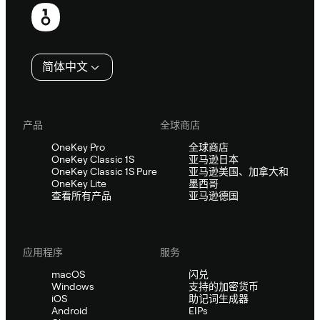
页
脚
简体中文
产品
全球商店
OneKey Pro
全球商店
OneKey Classic 1S
亚马逊日本
OneKey Classic 1S Pure
亚马逊美国、加拿大和
OneKey Lite
墨西哥
查看所有产品
亚马逊德国
应用程序
服务
macOS
闪兑
Windows
支持的加密货币
iOS
助记词生成器
Android
EIPs