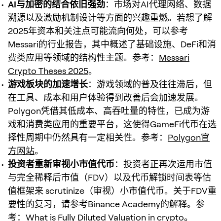
AI与加密的结合依旧强劲
：市场对AI代理网络、数据
溯源以及激励机制设计等方面的兴趣重燃。若想了解
2025年资本和关注点可能流向何处，可以参考
Messari的行业报告，其中概述了基础设施、DeFi和消
费类应用等领域的结构性主题。参考：
Messari
Crypto Theses 2025
。
游戏板块的加速增长
：游戏领域的普及往往滞后，但
在工具、成本和用户体验得到改善后会加速发展。
Polygon凭借其低成本、高吞吐量的特性，已成为游
戏和消费类应用的重要平台，这使得GameFi代币在选
择性周期中仍然具有一定相关性。参考：
Polygon官
方网站
。
投资者重新审视小市值代币
：投资者正再次运用市值
与完全稀释后市值（FDV）以及代币解锁时间表等估
值框架来 scrutinize（审视）小市值代币。关于FDV重
要性的复习，请参考Binance Academy的解释。参
考：
What is Fully Diluted Valuation in crypto
。