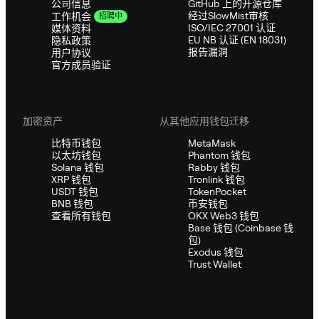
公司信息
GitHub 上的开源仓库
经过SlowMist审核
工作机会
招聘中
ISO/IEC 27001 认证
媒体资料
EU NB 认证 (EN 18031)
隐私政策
报告漏洞
用户协议
官方成员验证
加密资产
从其他应用钱包迁移
比特币钱包
MetaMask
以太坊钱包
Phantom 钱包
Solana 钱包
Rabby 钱包
XRP 钱包
Tronlink 钱包
USDT 钱包
TokenPocket
BNB 钱包
币安钱包
查看所有钱包
OKX Web3 钱包
Base 钱包 (Coinbase 钱
包)
Exodus 钱包
Trust Wallet