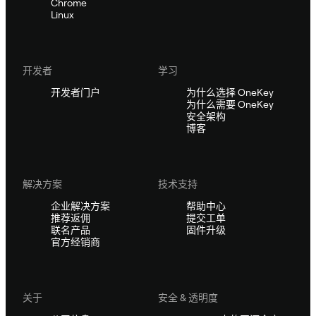
Chrome
Linux
开发者
学习
开发者门户
为什么选择 OneKey
为什么需要 OneKey
安全架构
博客
解决方案
技术支持
企业解决方案
帮助中心
推荐返佣
提交工单
联名产品
固件升级
官方经销商
关于
安全 & 透明度