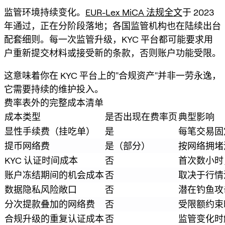
监管环境持续变化。
EUR-Lex MiCA 法规全文
于 2023
年通过，正在分阶段落地；各国监管机构也在陆续出台
配套细则。每一次监管升级，KYC 平台都可能要求用
户重新提交材料或接受新的条款，否则账户功能受限。
这意味着你在 KYC 平台上的"合规资产"并非一劳永逸，
它需要持续的维护投入。
费率表外的完整成本清单
成本类型
是否出现在费率页
典型影响
显性手续费（挂吃单）
是
每笔交易固
提币网络费
是（部分）
按网络拥堵
KYC 认证时间成本
否
首次数小时
账户冻结期间的机会成本
否
取决于行情
数据隐私风险敞口
否
潜在钓鱼攻
分次提款叠加的网络费
否
受限额约束
合规升级的重复认证成本
否
监管变化时