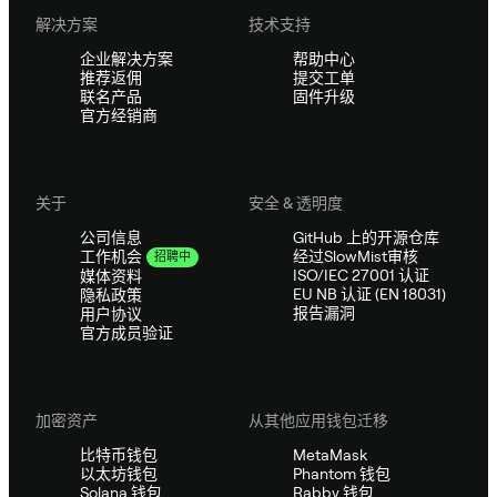
解决方案
技术支持
企业解决方案
帮助中心
推荐返佣
提交工单
联名产品
固件升级
官方经销商
关于
安全 & 透明度
公司信息
GitHub 上的开源仓库
经过SlowMist审核
工作机会
招聘中
ISO/IEC 27001 认证
媒体资料
EU NB 认证 (EN 18031)
隐私政策
报告漏洞
用户协议
官方成员验证
加密资产
从其他应用钱包迁移
比特币钱包
MetaMask
以太坊钱包
Phantom 钱包
Solana 钱包
Rabby 钱包