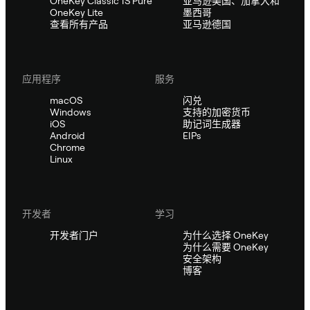
OneKey Classic 1S Pure
亚马逊美国、加拿大和
OneKey Lite
墨西哥
查看所有产品
亚马逊德国
应用程序
服务
macOS
闪兑
Windows
支持的加密货币
iOS
助记词生成器
Android
EIPs
Chrome
Linux
开发者
学习
开发者门户
为什么选择 OneKey
为什么需要 OneKey
安全架构
博客