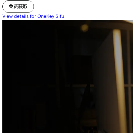
免费获取
View details for OneKey Sifu