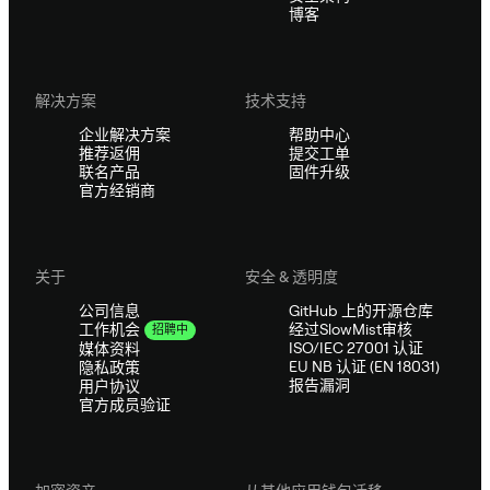
博客
解决方案
技术支持
企业解决方案
帮助中心
推荐返佣
提交工单
联名产品
固件升级
官方经销商
关于
安全 & 透明度
公司信息
GitHub 上的开源仓库
经过SlowMist审核
工作机会
招聘中
ISO/IEC 27001 认证
媒体资料
EU NB 认证 (EN 18031)
隐私政策
报告漏洞
用户协议
官方成员验证