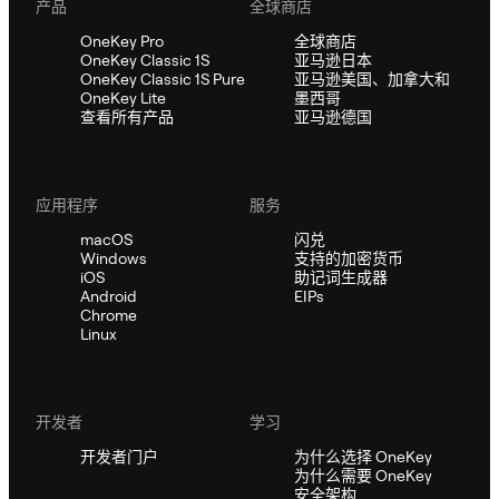
产品
全球商店
OneKey Pro
全球商店
OneKey Classic 1S
亚马逊日本
OneKey Classic 1S Pure
亚马逊美国、加拿大和
OneKey Lite
墨西哥
查看所有产品
亚马逊德国
应用程序
服务
macOS
闪兑
Windows
支持的加密货币
iOS
助记词生成器
Android
EIPs
Chrome
Linux
开发者
学习
开发者门户
为什么选择 OneKey
为什么需要 OneKey
安全架构