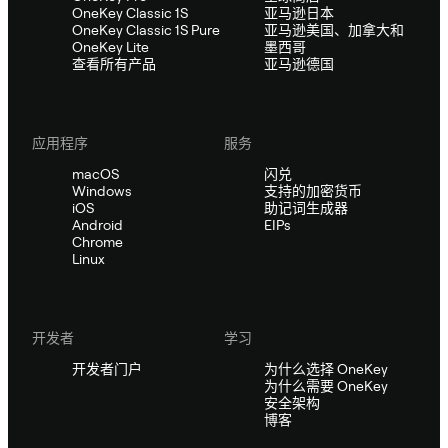
OneKey Classic 1S
亚马逊日本
OneKey Classic 1S Pure
亚马逊美国、加拿大和
OneKey Lite
墨西哥
查看所有产品
亚马逊德国
应用程序
服务
macOS
闪兑
Windows
支持的加密货币
iOS
助记词生成器
Android
EIPs
Chrome
Linux
开发者
学习
开发者门户
为什么选择 OneKey
为什么需要 OneKey
安全架构
博客