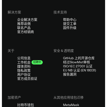
解决方案
技术支持
企业解决方案
帮助中心
推荐返佣
提交工单
联名产品
固件升级
官方经销商
关于
安全 & 透明度
公司信息
GitHub 上的开源仓库
经过SlowMist审核
工作机会
招聘中
ISO/IEC 27001 认证
媒体资料
EU NB 认证 (EN 18031)
隐私政策
报告漏洞
用户协议
官方成员验证
加密资产
从其他应用钱包迁移
比特币钱包
MetaMask