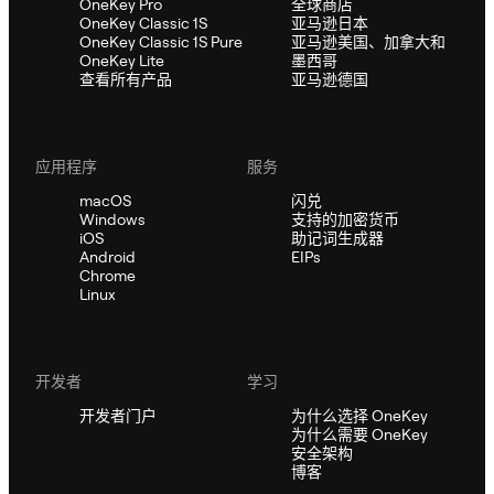
OneKey Pro
全球商店
OneKey Classic 1S
亚马逊日本
OneKey Classic 1S Pure
亚马逊美国、加拿大和
OneKey Lite
墨西哥
查看所有产品
亚马逊德国
应用程序
服务
macOS
闪兑
Windows
支持的加密货币
iOS
助记词生成器
Android
EIPs
Chrome
Linux
开发者
学习
开发者门户
为什么选择 OneKey
为什么需要 OneKey
安全架构
博客