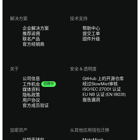
解决方案
技术支持
企业解决方案
帮助中心
推荐返佣
提交工单
联名产品
固件升级
官方经销商
关于
安全 & 透明度
公司信息
GitHub 上的开源仓库
经过SlowMist审核
工作机会
招聘中
ISO/IEC 27001 认证
媒体资料
EU NB 认证 (EN 18031)
隐私政策
报告漏洞
用户协议
官方成员验证
加密资产
从其他应用钱包迁移
比特币钱包
MetaMask