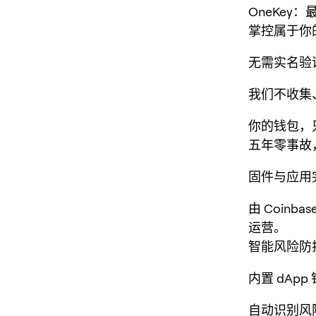
OneKey：
掌控属于你
无需实名验
我们不收集
你的钱包，
五年零事故
固件与应用
由 Coinba
运营。
智能风险防
内置 dAp
自动识别风