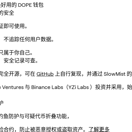
最好用的 DOPE 钱包
的安全
证即可使用。
、不追踪任何用户数据。
只属于你自己。
，安全记录可查。
完全开源，可在
GitHub
上自行复现，并通过 SlowMist
se Ventures 与 Binance Labs（YZi Labs ）投资并
护
p 钓鱼防护与可疑代币折叠功能，
险合约，防止被恶意授权或盗取资产。
了解更多