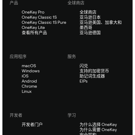
产品
全球商店
OneKey Pro
全球商店
OneKey Classic 1S
亚马逊日本
OneKey Classic 1S Pure
亚马逊美国、加拿大和
OneKey Lite
墨西哥
查看所有产品
亚马逊德国
应用程序
服务
macOS
闪兑
Windows
支持的加密货币
iOS
助记词生成器
Android
EIPs
Chrome
Linux
开发者
学习
开发者门户
为什么选择 OneKey
为什么需要 OneKey
安全架构