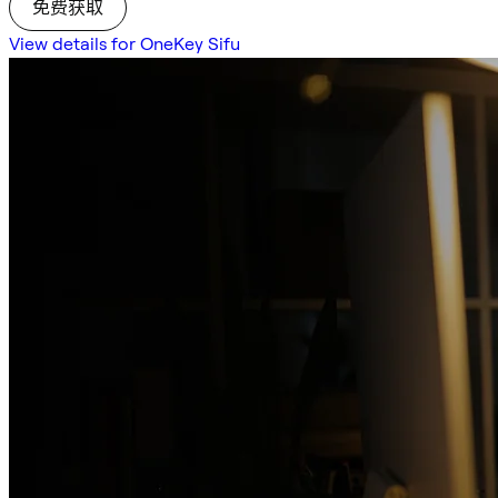
免费获取
View details for OneKey Sifu