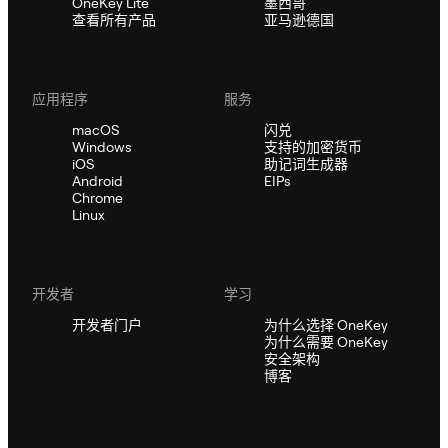
OneKey Lite
墨西哥
查看所有产品
亚马逊德国
应用程序
服务
macOS
闪兑
Windows
支持的加密货币
iOS
助记词生成器
Android
EIPs
Chrome
Linux
开发者
学习
开发者门户
为什么选择 OneKey
为什么需要 OneKey
安全架构
博客