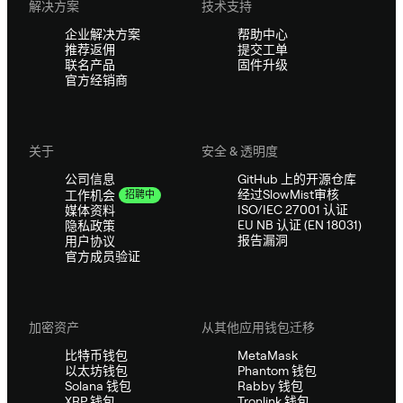
解决方案
技术支持
企业解决方案
帮助中心
推荐返佣
提交工单
联名产品
固件升级
官方经销商
关于
安全 & 透明度
公司信息
GitHub 上的开源仓库
经过SlowMist审核
工作机会
招聘中
ISO/IEC 27001 认证
媒体资料
EU NB 认证 (EN 18031)
隐私政策
报告漏洞
用户协议
官方成员验证
加密资产
从其他应用钱包迁移
比特币钱包
MetaMask
以太坊钱包
Phantom 钱包
Solana 钱包
Rabby 钱包
XRP 钱包
Tronlink 钱包