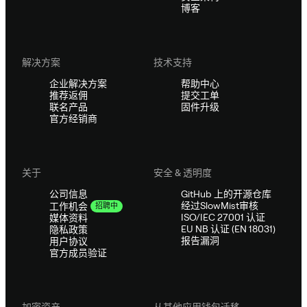
博客
解决方案
技术支持
企业解决方案
帮助中心
推荐返佣
提交工单
联名产品
固件升级
官方经销商
关于
安全 & 透明度
公司信息
GitHub 上的开源仓库
经过SlowMist审核
工作机会
招聘中
ISO/IEC 27001 认证
媒体资料
EU NB 认证 (EN 18031)
隐私政策
报告漏洞
用户协议
官方成员验证