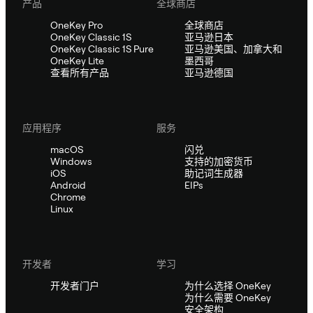
产品
全球商店
OneKey Pro
全球商店
OneKey Classic 1S
亚马逊日本
OneKey Classic 1S Pure
亚马逊美国、加拿大和
OneKey Lite
墨西哥
查看所有产品
亚马逊德国
应用程序
服务
macOS
闪兑
Windows
支持的加密货币
iOS
助记词生成器
Android
EIPs
Chrome
Linux
开发者
学习
开发者门户
为什么选择 OneKey
为什么需要 OneKey
安全架构