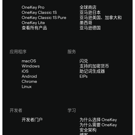
OneKey Pro
全球商店
OneKey Classic 1S
亚马逊日本
OneKey Classic 1S Pure
亚马逊美国、加拿大和
OneKey Lite
墨西哥
查看所有产品
亚马逊德国
应用程序
服务
macOS
闪兑
Windows
支持的加密货币
iOS
助记词生成器
Android
EIPs
Chrome
Linux
开发者
学习
开发者门户
为什么选择 OneKey
为什么需要 OneKey
安全架构