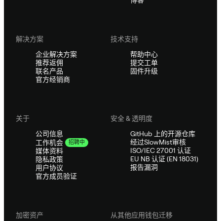
博客
解决方案
技术支持
企业解决方案
帮助中心
推荐返佣
提交工单
联名产品
固件升级
官方经销商
关于
安全 & 透明度
公司信息
GitHub 上的开源仓库
经过SlowMist审核
工作机会
招聘中
ISO/IEC 27001 认证
媒体资料
EU NB 认证 (EN 18031)
隐私政策
报告漏洞
用户协议
官方成员验证
加密资产
从其他应用钱包迁移