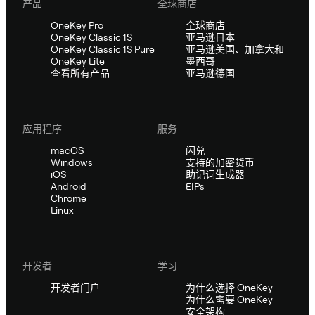
产品
全球商店
OneKey Pro
全球商店
OneKey Classic 1S
亚马逊日本
OneKey Classic 1S Pure
亚马逊美国、加拿大和
OneKey Lite
墨西哥
查看所有产品
亚马逊德国
应用程序
服务
macOS
闪兑
Windows
支持的加密货币
iOS
助记词生成器
Android
EIPs
Chrome
Linux
开发者
学习
开发者门户
为什么选择 OneKey
为什么需要 OneKey
安全架构