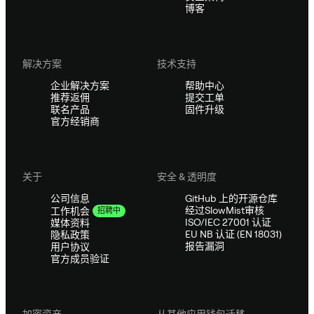
博客
解决方案
技术支持
企业解决方案
帮助中心
推荐返佣
提交工单
联名产品
固件升级
官方经销商
关于
安全 & 透明度
公司信息
GitHub 上的开源仓库
经过SlowMist审核
工作机会
招聘中
ISO/IEC 27001 认证
媒体资料
EU NB 认证 (EN 18031)
隐私政策
报告漏洞
用户协议
官方成员验证