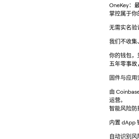
OneKey：
掌控属于你
无需实名验
我们不收集
你的钱包，
五年零事故
固件与应用
由 Coinba
运营。
智能风险防
内置 dAp
自动识别风