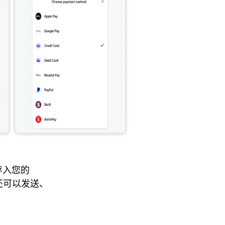
即存入您的
你还可以发送、
！